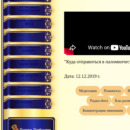
РЕЛИГИЯ И
ФИЛОСОФИЯ
НАШИ АШРАМЫ
ЙОГИ
ГУРУ
ВСЕМИРНАЯ
ОБЩИНА
ЭКОЛОГИЯ
"Куда отправиться в паломничес
МЫШЛЕНИЯ
Дата: 12.12.2019 г.
НАШЕ БУДУЩЕЕ
ВЕДИЧЕСКАЯ
медитация
раманатха
ЦИВИЛИЗАЦИЯ
раджа-йога
как-раз
ОБУЧЕНИЕ
концентрация-внимания
Принять Прибежище