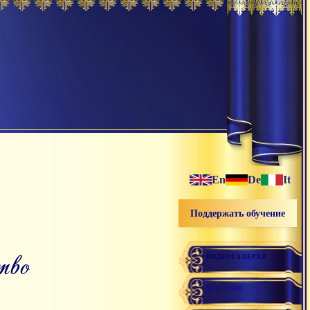
En
De
It
Поддержать обучение
тво
ВИДЕОГАЛЕРЕЯ
МАГАЗИН