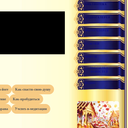
БИБЛИОТЕКА
АУДИОГАЛЕРЕЯ
ФОТОГАЛЕРЕЯ
ССЫЛКИ
ФОРУМ
РАССЫЛКА
НОВОСТЕЙ
РАДИО
в-йоге
как-спасти-свою-душу
ение
как-пробудиться
харана
учспех-в-медитации