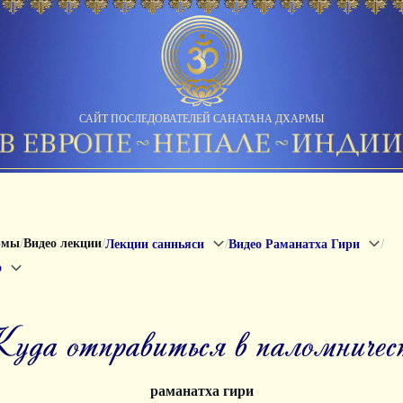
САЙТ ПОСЛЕДОВАТЕЛЕЙ САНАТАНА ДХАРМЫ
/
/
/
/
рмы
Видео лекции
Лекции санньяси
Видео Раманатха Гири
о
куда отправиться в паломничес
раманатха гири