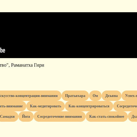
тво", Раманатха Гири
искусство-концентрации-внимания
пратьяхара
ом
дхъяна
успех-
вить-внимание
как-медитировать
как-концентрироваться
сосредоточ
самадхи
йога
сосредоточение-внимания
как-стать-спокойнее
д