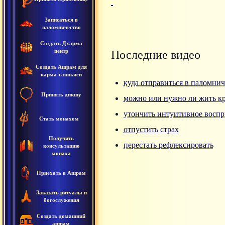
Записаться в
паломничество
Создать Дхарма
центр
Последние видео
Создать Ашрам для
карма-санньяси
куда отправиться в паломнич
Принять дикшу
можно или нужно ли жить к
утончить интуитивное воспр
Стать монахом
отпустить страх
Получить
перестать рефлексировать
консультацию
монаха
Приехать в Ашрам
Заказать ритуалы и
богослужения
Создать домашний
ашрам