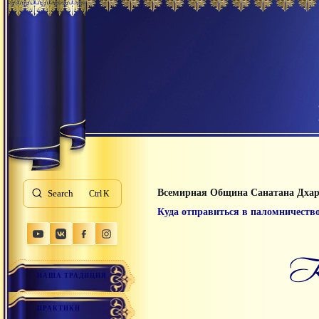
Всемирная Община Санатана Дха
Search
K
Куда отправиться в паломничеств
НАША ТРАДИЦИЯ
ПРАКТИКИ