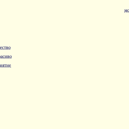
мо
ество
расиво
иятие