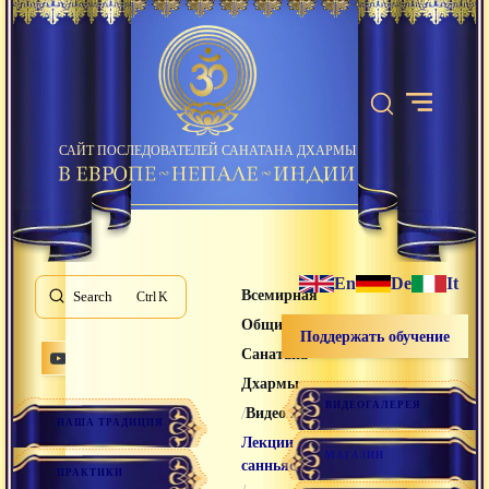
САЙТ ПОСЛЕДОВАТЕЛЕЙ САНАТАНА ДХАРМЫ
En
De
It
Всемирная
Search
K
Община
Поддержать обучение
Санатана
Дхармы
ВИДЕОГАЛЕРЕЯ
/
/
Видео лекции
НАША ТРАДИЦИЯ
Лекции
МАГАЗИН
санньяси
ПРАКТИКИ