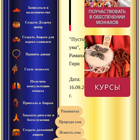
Записаться в
паломничество
Создать Дхарма
центр
Создать Ашрам для
"Пустотность
карма-санньяси
ума",
Принять дикшу
Раманатха
Гири
Стать монахом
Дата:
Получить
консультацию
16.09.2018
монаха
г.
Приехать в Ашрам
раманатха
Заказать ритуалы и
богослужения
природа-ума
Создать домашний
ясность-ума
ашрам