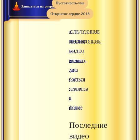
пустотность-ума
Записаться на ритрит
открытое-сердце-2018
«
СЛЕДУЮЩИЕ
ПРЕДЫДУЩИЕ
ВИДЕО
ВИДЕО
»
нужно
ясность
ли
ума
бояться
человека
в
форме
Последние
видео