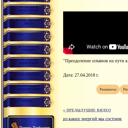
РЕЛИГИЯ И
ФИЛОСОФИЯ
НАШИ АШРАМЫ
ЙОГИ
ГУРУ
ВСЕМИРНАЯ
ОБЩИНА
ЭКОЛОГИЯ
"Преодоление изъянов на пути к
МЫШЛЕНИЯ
Дата: 27.04.2018 г.
НАШЕ БУДУЩЕЕ
ВЕДИЧЕСКАЯ
раманатха
р
ЦИВИЛИЗАЦИЯ
ОБУЧЕНИЕ
« ПРЕДЫДУЩИЕ ВИДЕО
из каких энергий мы состоим
Принять Прибежище