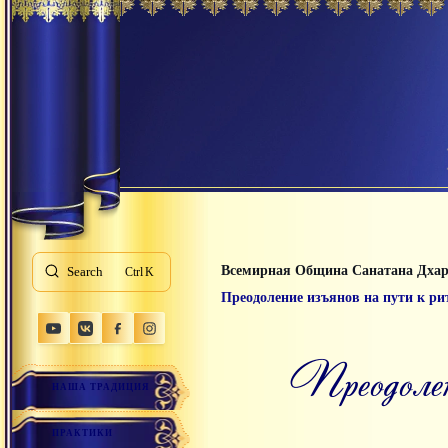
Всемирная Община Санатана Дха
Search
K
Преодоление изъянов на пути к ри
преодол
НАША ТРАДИЦИЯ
ПРАКТИКИ