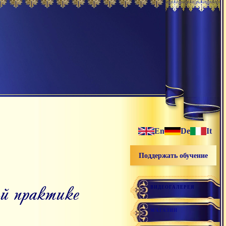
En
De
It
Поддержать обучение
й практике
ВИДЕОГАЛЕРЕЯ
МАГАЗИН