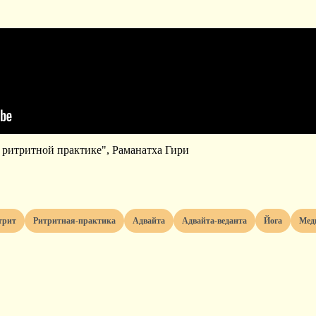
 ритритной практике", Раманатха Гири
итрит
ритритная-практика
адвайта
адвайта-веданта
йога
ме