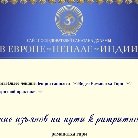
САЙТ ПОСЛЕДОВАТЕЛЕЙ САНАТАНА ДХАРМЫ
/
/
/
/
рмы
Видео лекции
Лекции санньяси
Видео Раманатха Гири
тритной практике
ение изъянов на пути к ритритно
раманатха гири