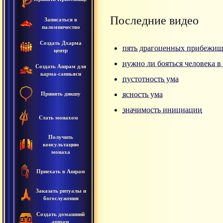
Последние видео
Записаться в
паломничество
Создать Дхарма
пять драгоценных прибежищ
центр
нужно ли бояться человека в
Создать Ашрам для
карма-санньяси
пустотность ума
ясность ума
Принять дикшу
значимость инициации
Стать монахом
Получить
консультацию
монаха
Приехать в Ашрам
Заказать ритуалы и
богослужения
Создать домашний
ашрам