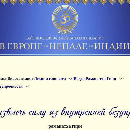
САЙТ ПОСЛЕДОВАТЕЛЕЙ САНАТАНА ДХАРМЫ
/
/
/
/
рмы
Видео лекции
Лекции санньяси
Видео Раманатха Гири
езупречности
 извлечь силу из внутренней безу
раманатха гири