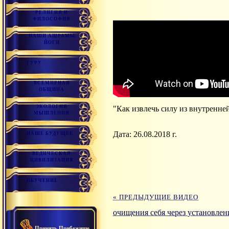
РЕЛИГИЯ И
ФИЛОСОФИЯ
НАШИ АШРАМЫ
ЙОГИ
ГУРУ
ВСЕМИРНАЯ
ОБЩИНА
ЭКОЛОГИЯ
"Как извлечь силу из внутреннеи
МЫШЛЕНИЯ
Дата: 26.08.2018 г.
НАШЕ БУДУЩЕЕ
ВЕДИЧЕСКАЯ
ЦИВИЛИЗАЦИЯ
ОБУЧЕНИЕ
« ПРЕДЫДУЩИЕ ВИДЕО
очищения себя через установлени
Принять Прибежище