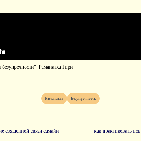
̆ безупречности", Раманатха Гири
раманатха
безупречность
е священной связи самайи
как практиковать но