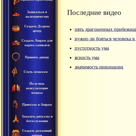
Последние видео
Записаться в
паломничество
Создать Дхарма
пять драгоценных прибежищ
центр
нужно ли бояться человека в
Создать Ашрам для
карма-санньяси
пустотность ума
ясность ума
Принять дикшу
значимость инициации
Стать монахом
Получить
консультацию
монаха
Приехать в Ашрам
Заказать ритуалы и
богослужения
Создать домашний
ашрам