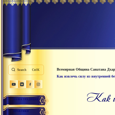
Всемирная Община Санатана Дха
Search
K
Как извлечь силу из внутренней б
как
НАША ТРАДИЦИЯ
ПРАКТИКИ