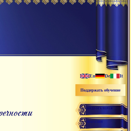
En
De
It
Поддержать обучение
пречности
ВИДЕОГАЛЕРЕЯ
МАГАЗИН