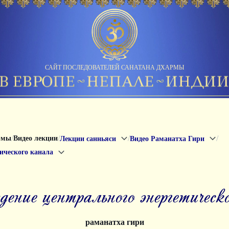
САЙТ ПОСЛЕДОВАТЕЛЕЙ САНАТАНА ДХАРМЫ
/
/
/
/
рмы
Видео лекции
Лекции санньяси
Видео Раманатха Гири
ического канала
ждение центрального энергетическ
раманатха гири