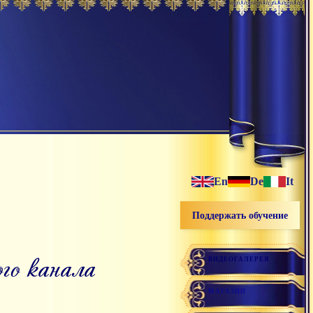
En
De
It
Поддержать обучение
ого канала
ВИДЕОГАЛЕРЕЯ
МАГАЗИН