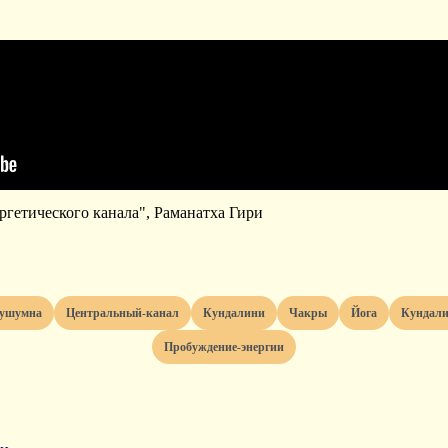
гетического канала", Раманатха Гири
сушумна
центральный-канал
кундалини
чакры
йога
кундал
пробуждение-энергии