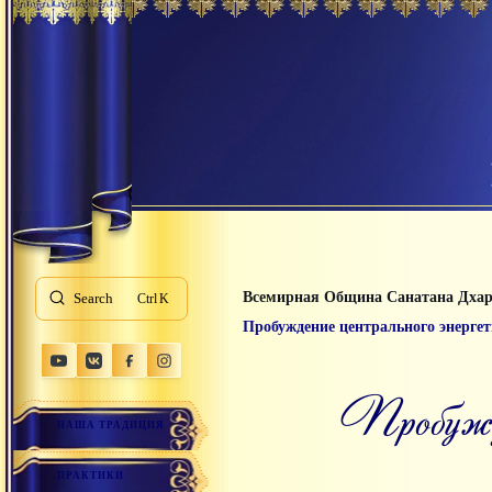
Всемирная Община Санатана Дха
Search
K
Пробуждение центрального энергет
пробу
НАША ТРАДИЦИЯ
ПРАКТИКИ