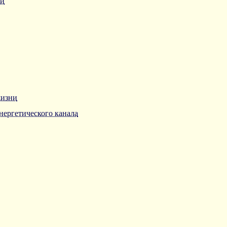
ни
жизни
нергетического канала