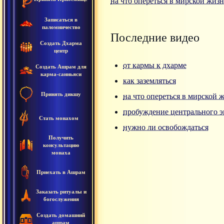
на что опереться в мирской жиз
Записаться в
паломничество
Последние видео
Создать Дхарма
центр
от кармы к дхарме
Создать Ашрам для
карма-санньяси
как заземляться
Принять дикшу
на что опереться в мирской 
пробуждение центрального э
Стать монахом
нужно ли освобождаться
Получить
консультацию
монаха
Приехать в Ашрам
Заказать ритуалы и
богослужения
Создать домашний
ашрам