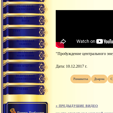
РЕЛИГИЯ И
ФИЛОСОФИЯ
НАШИ АШРАМЫ
ЙОГИ
ГУРУ
ВСЕМИРНАЯ
ОБЩИНА
ЭКОЛОГИЯ
"Пробуждение центрального энер
МЫШЛЕНИЯ
Дата: 10.12.2017 г.
НАШЕ БУДУЩЕЕ
ВЕДИЧЕСКАЯ
раманатха
дхарма
ЦИВИЛИЗАЦИЯ
ОБУЧЕНИЕ
« ПРЕДЫДУЩИЕ ВИДЕО
Принять Прибежище