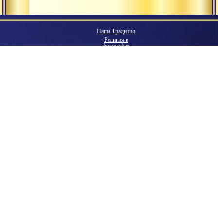
Наша Традиция
Религия и
философия
Наши ашрамы
йоги
Гуру
Всемирная
община
Экология
мышления
Наше будущее
Ведическая
цивилизация
Обучение
Практики
Поделиться:
Видеогалерея
Библиотека
Аудиогалерея
Фотогалерея