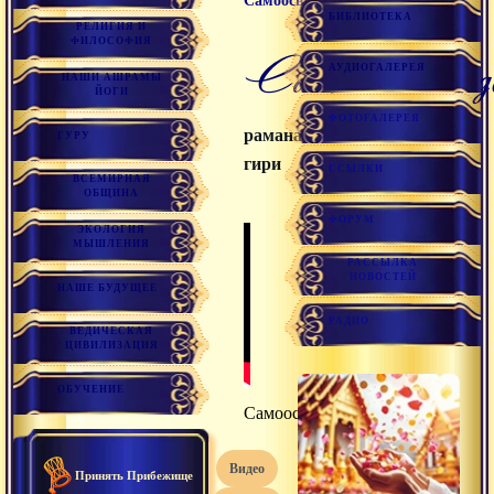
Самоосвобождение
БИБЛИОТЕКА
РЕЛИГИЯ И
ФИЛОСОФИЯ
самоосвобожд
АУДИОГАЛЕРЕЯ
НАШИ АШРАМЫ
ЙОГИ
ФОТОГАЛЕРЕЯ
раманатха
ГУРУ
гири
ССЫЛКИ
ВСЕМИРНАЯ
ОБЩИНА
ФОРУМ
ЭКОЛОГИЯ
МЫШЛЕНИЯ
РАССЫЛКА
НОВОСТЕЙ
НАШЕ БУДУЩЕЕ
РАДИО
ВЕДИЧЕСКАЯ
ЦИВИЛИЗАЦИЯ
ОБУЧЕНИЕ
Самоосвобождение
видео
Принять Прибежище