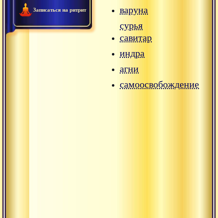
варуна
Записаться на ритрит
сурья
савитар
индра
агни
самоосвобождение