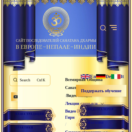
САЙТ ПОСЛЕДОВАТЕЛЕЙ САНАТАНА ДХАРМЫ
En
De
It
Всемирная Община
Search
K
Санатана Дхармы
Поддержать обучение
/
/
Видео лекции
/
Лекции санньяси
ВИДЕОГАЛЕРЕЯ
Видео Раманатха
НАША ТРАДИЦИЯ
Гири
МАГАЗИН
/
ПРАКТИКИ