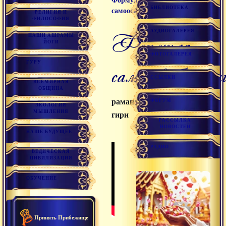
Формула
БИБЛИОТЕКА
самоосвобождения
РЕЛИГИЯ И
ФИЛОСОФИЯ
АУДИОГАЛЕРЕЯ
формула
НАШИ АШРАМЫ
ЙОГИ
ФОТОГАЛЕРЕЯ
ГУРУ
самоосвобожден
ССЫЛКИ
ВСЕМИРНАЯ
ОБЩИНА
раманатха
ФОРУМ
ЭКОЛОГИЯ
МЫШЛЕНИЯ
гири
РАССЫЛКА
НОВОСТЕЙ
НАШЕ БУДУЩЕЕ
РАДИО
ВЕДИЧЕСКАЯ
ЦИВИЛИЗАЦИЯ
ОБУЧЕНИЕ
Принять Прибежище