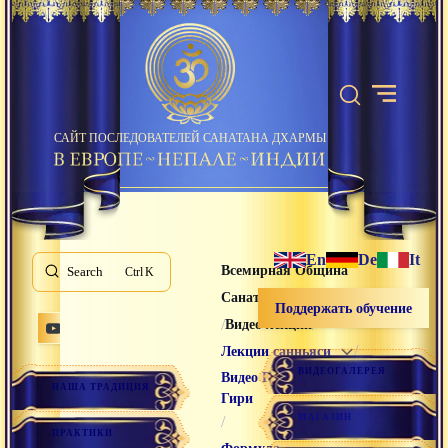
САЙТ ПОСЛЕДОВАТЕЛЕЙ САНАТАНА ДХАРМЫ
En
De
It
Всемирная Община
Search
K
Санатана Дхармы
Поддержать обучение
/
/
Видео лекции
/
Лекции санньяси
ВИДЕОГАЛЕРЕЯ
Видео Раманатха
НАША ТРАДИЦИЯ
Гири
МАГАЗИН
/
ПРАКТИКИ