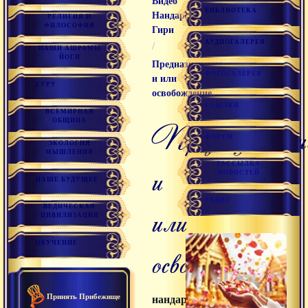
Видео
БИБЛИОТЕКА
Нандарани
РЕЛИГИЯ И
ФИЛОСОФИЯ
Гири
АУДИОГАЛЕРЕЯ
/
НАШИ АШРАМЫ
ЙОГИ
Предназначение
ФОТОГАЛЕРЕЯ
и или
ГУРУ
освобождение
ССЫЛКИ
ВСЕМИРНАЯ
ОБЩИНА
предназначение
ФОРУМ
ЭКОЛОГИЯ
МЫШЛЕНИЯ
РАССЫЛКА
и
НОВОСТЕЙ
НАШЕ БУДУЩЕЕ
РАДИО
или
ВЕДИЧЕСКАЯ
ЦИВИЛИЗАЦИЯ
ОБУЧЕНИЕ
освобождение
Принять Прибежище
нандарани