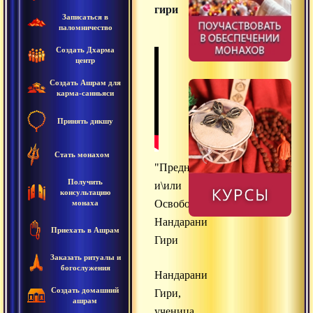
гири
Записаться в
паломничество
Создать Дхарма
центр
Создать Ашрам для
карма-санньяси
Принять дикшу
Стать монахом
"Предназначение
Получить
и\или
консультацию
Освобождение",
монаха
Нандарани
Приехать в Ашрам
Гири
Заказать ритуалы и
богослужения
Нандарани
Создать домашний
Гири,
ашрам
ученица