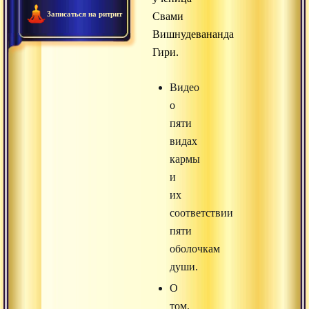
Записаться на ритрит
Свами
Вишнудевананда
Гири.
Видео
о
пяти
видах
кармы
и
их
соответствии
пяти
оболочкам
души.
О
том,