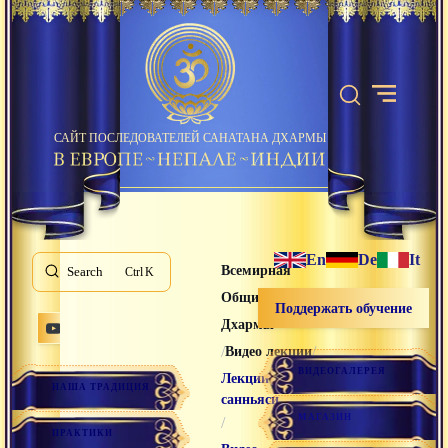
САЙТ ПОСЛЕДОВАТЕЛЕЙ САНАТАНА ДХАРМЫ
En
De
It
Всемирная
Search
K
Община Санатана
Поддержать обучение
Дхармы
/
/
Видео лекции
ВИДЕОГАЛЕРЕЯ
Лекции
НАША ТРАДИЦИЯ
санньяси
МАГАЗИН
/
ПРАКТИКИ