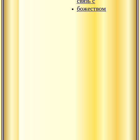
связь с
божеством