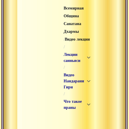
Всемирная
Община
Санатана
Дхармы
/
Видео лекции
/
Лекции
санньяси
/
Видео
Нандарани
Гири
/
Что такое
праны