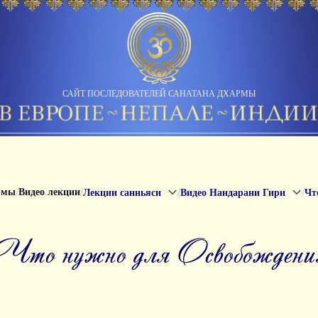
САЙТ ПОСЛЕДОВАТЕЛЕЙ САНАТАНА ДХАРМЫ
/
/
/
/
рмы
Видео лекции
Лекции санньяси
Видео Нандарани Гири
Чт
Что нужно для Освобождени