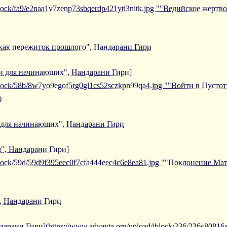
/iblock/fa9/e2naa1v7zenp73sbqerdp421yti3nitk.jpg ""Ведийское же
как пережиток прошлого", Нандарани Гири
ни для начинающих", Нандарани Гири]
iblock/58b/8w7yo9egof5rg0gl1cs52sczkpn99qa4.jpg ""Войти в Пусто
)
 для начинающих", Нандарани Гири
", Нандарани Гири]
/iblock/59d/59d9f395eec0f7cfa444eec4c6e8ea81.jpg ""Поклонение 
, Нандарани Гири
арани Гири](https://www.advayta.org/upload/iblock/236/236c8081