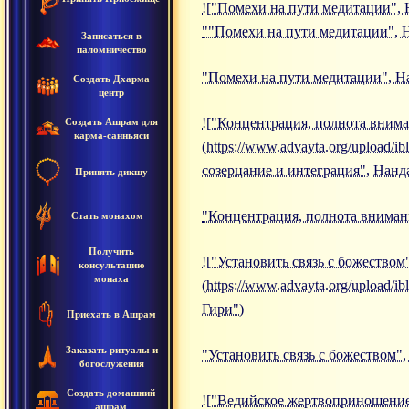
!["Помехи на пути медитации", Н
""Помехи на пути медитации", 
Записаться в
паломничество
"Помехи на пути медитации", Н
Создать Дхарма
центр
!["Концентрация, полнота внима
Создать Ашрам для
карма-санньяси
(https://www.advayta.org/upload
созерцание и интеграция", Нанд
Принять дикшу
"Концентрация, полнота внимани
Стать монахом
Получить
!["Установить связь с божеством
консультацию
монаха
(https://www.advayta.org/upload/
Гири")
Приехать в Ашрам
Заказать ритуалы и
"Установить связь с божеством"
богослужения
Создать домашний
!["Ведийское жертвоприношение
ашрам