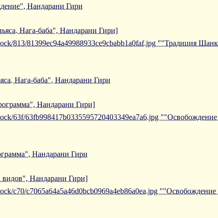
дение", Нандарани Гири
ьяса. Нага-баба", Нандарани Гири]
/iblock/813/81399ec94a49988933ce9cbabb1a0faf.jpg ""Традиция Шанк
са. Нага-баба", Нандарани Гири
рограмма", Нандарани Гири]
/iblock/63f/63fb998417b0335595720403349ea7a6.jpg ""Освобождени
грамма", Нандарани Гири
 видов", Нандарани Гири]
/iblock/c70/c7065a64a5a46d0bcb0969a4eb86a0ea.jpg ""Освобождение