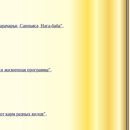
арачарьи. Санньяса. Нага-баба",
е и жизненная программа",
 от карм разных видов",