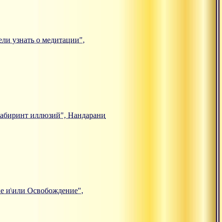
тели узнать о медитации",
. Лабиринт иллюзий", Нандарани
ние и\или Освобождение",