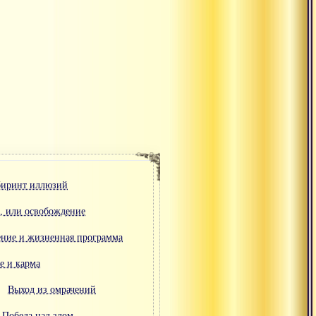
биринт иллюзий
, или освобождение
ние и жизненная программа
е и карма
Выход из омрачений
Победа над злом