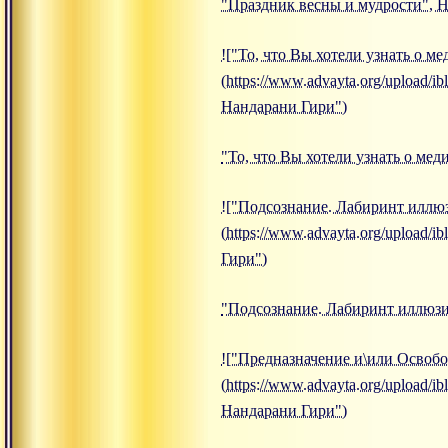
"Праздник весны и мудрости", 
!["То, что Вы хотели узнать о м
(https://www.advayta.org/upload/
Нандарани Гири")
"То, что Вы хотели узнать о ме
!["Подсознание. Лабиринт иллю
(https://www.advayta.org/upload
Гири")
"Подсознание. Лабиринт иллюзи
!["Предназначение и\или Освоб
(https://www.advayta.org/upload
Нандарани Гири")