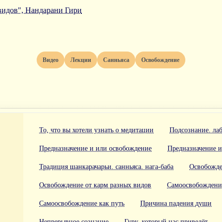
видов", Нандарани Гири
Видео
Лекции
Санньяса
Освобождение
То, что вы хотели узнать о медитации
Подсознание. ла
Предназначение и или освобождение
Предназначение и
Традиция шанкарачарьи. санньяса. нага-баба
Освобожде
Освобождение от карм разных видов
Самоосвобождени
Самоосвобождение как путь
Причина падения души
Непрерывное сознание
Гуру, который нас приведёт