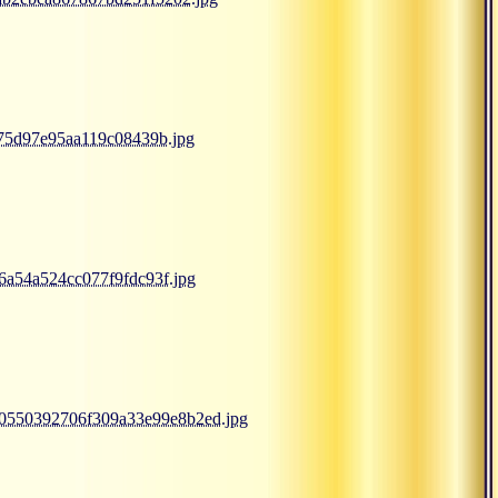
075d97e95aa119c08439b.jpg
6a54a524cc077f9fdc93f.jpg
950550392706f309a33e99e8b2ed.jpg