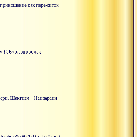
ртвоприношение как пережиток
ту. О Кундалини для
Матери. Шактизм", Нандарани
6ab2ebca867867bd251f5202.jpg