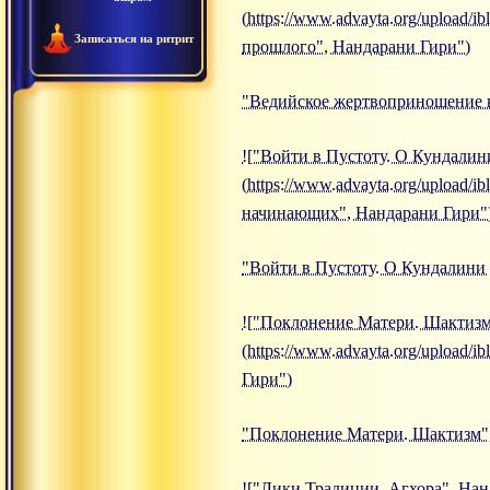
(https://www.advayta.org/upload
Записаться на ритрит
прошлого", Нандарани Гири")
"Ведийское жертвоприношение 
!["Войти в Пустоту. О Кундали
(https://www.advayta.org/upload/
начинающих", Нандарани Гири"
"Войти в Пустоту. О Кундалини
!["Поклонение Матери. Шактизм
(https://www.advayta.org/upload
Гири")
"Поклонение Матери. Шактизм"
!["Лики Традиции. Агхора", Нанд