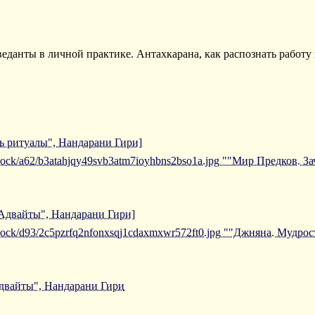
еданты в личной практике. Антахкарана, как распознать работу
ь ритуалы", Нандарани Гири]
iblock/a62/b3atahjqy49svb3atm7ioyhbns2bso1a.jpg ""Мир Предков. 
 Адвайты", Нандарани Гири]
/iblock/d93/2c5pzrfq2nfonxsqj1cdaxmxwr572ft0.jpg ""Джняна. Мудро
двайты", Нандарани Гири