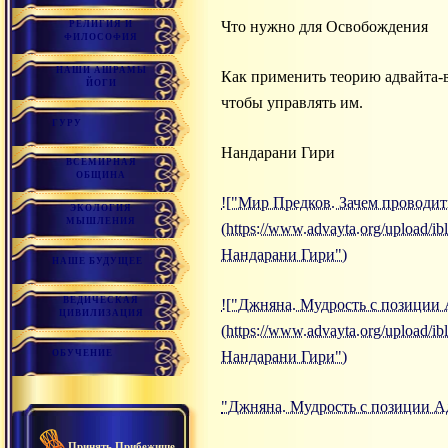
Что нужно для Освобождения
РЕЛИГИЯ И
ФИЛОСОФИЯ
НАШИ АШРАМЫ
Как применить теорию адвайта-в
ЙОГИ
чтобы управлять им.
ГУРУ
Нандарани Гири
ВСЕМИРНАЯ
ОБЩИНА
!["Мир Предков. Зачем проводит
ЭКОЛОГИЯ
МЫШЛЕНИЯ
(https://www.advayta.org/upload/
Нандарани Гири")
НАШЕ БУДУЩЕЕ
ВЕДИЧЕСКАЯ
!["Джняна. Мудрость с позиции
ЦИВИЛИЗАЦИЯ
(https://www.advayta.org/upload
ОБУЧЕНИЕ
Нандарани Гири")
"Джняна. Мудрость с позиции А
Принять Прибежище