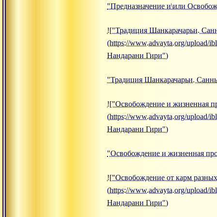
"Предназначение и\или Освобож
!["Традиция Шанкарачарьи. Санн
(https://www.advayta.org/upload
Нандарани Гири")
"Традиция Шанкарачарьи. Саннья
!["Освобождение и жизненная п
(https://www.advayta.org/upload
Нандарани Гири")
"Освобождение и жизненная про
!["Освобождение от карм разных
(https://www.advayta.org/upload
Нандарани Гири")