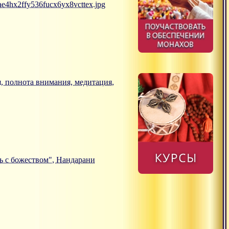
e4hx2ffy536fucx6yx8vcttex.jpg
я, полнота внимания, медитация,
язь с божеством", Нандарани