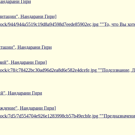
Нандарани Гири
едитации", Нандарани Гири]
iblock/944/944a5519c19d8a94598d7eede85902ec.jpg ""То, что Вы хо
дитации", Нандарани Гири
зий", Нандарани Гири]
/iblock/c78/c78422bc30ad96d2ea8d6e582e4dcefe.jpg ""Подсознание
й", Нандарани Гири
ождение", Нандарани Гири]
/iblock/7d5/7d554704e926e1283998cb57b49ecbfe.jpg ""Предназначе