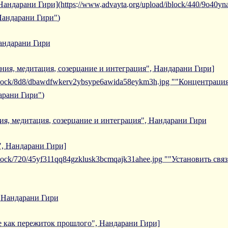
андарани Гири](https://www.advayta.org/upload/iblock/440/9o40yna
Нандарани Гири")
андарани Гири
ния, медитация, созерцание и интеграция", Нандарани Гири]
/iblock/8d8/dbawdfwkerv2ybsype6awida58eykm3h.jpg ""Концентраци
арани Гири")
я, медитация, созерцание и интеграция", Нандарани Гири
", Нандарани Гири]
iblock/720/45yf311qq84gzklusk3bcmqajk31ahee.jpg ""Установить св
, Нандарани Гири
 как пережиток прошлого", Нандарани Гири]