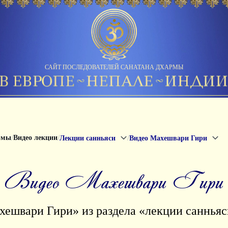
САЙТ ПОСЛЕДОВАТЕЛЕЙ САНАТАНА ДХАРМЫ
/
/
/
рмы
Видео лекции
Лекции санньяси
Видео Махешвари Гири
Видео Махешвари Гири
ешвари Гири» из раздела «лекции санньяси