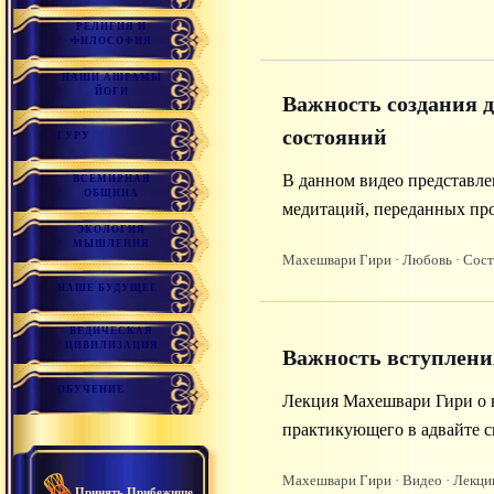
РЕЛИГИЯ И
ФИЛОСОФИЯ
НАШИ АШРАМЫ
ЙОГИ
Важность создания д
состояний
ГУРУ
В данном видео представле
ВСЕМИРНАЯ
ОБЩИНА
медитаций, переданных пр
ЭКОЛОГИЯ
медитации служат для глуб
МЫШЛЕНИЯ
Махешвари Гири
· Любовь
· Сос
аспектов бытия — как внутр
НАШЕ БУДУЩЕЕ
ВЕДИЧЕСКАЯ
ЦИВИЛИЗАЦИЯ
Важность вступлени
ОБУЧЕНИЕ
Лекция Махешвари Гири о 
практикующего в адвайте с
Махешвари Гири
· Видео
· Лекци
Принять Прибежище