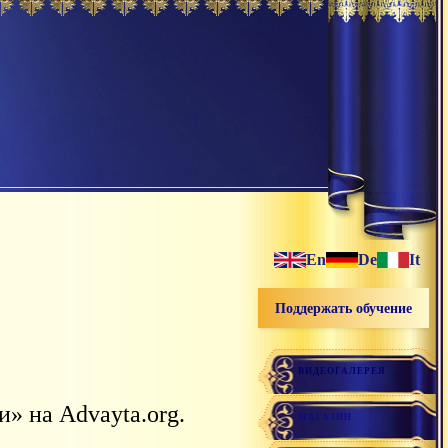
En
De
It
Поддержать обучение
ВИДЕОГАЛЕРЕЯ
» на Advayta.org.
МАГАЗИН