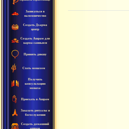
Записаться в
паломничество
Создать Дхарма
центр
Создать Ашрам для
карма-санньяси
Принять дикшу
Стать монахом
Получить
консультацию
монаха
Приехать в Ашрам
Заказать ритуалы и
богослужения
Создать домашний
ашрам