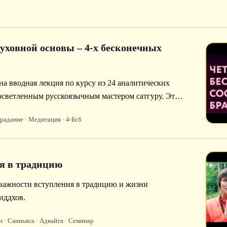
уховной основы – 4-х бесконечных
на вводная лекция по курсу из 24 аналитических
осветленным русскоязычным мастером сатгуру. Эти
окого всестороннего осмысления различных
традание
· Медитация
· 4-Бсб
еннего, так и внешнего, макро- и микрокосмоса.
я в традицию
важности вступления в традицию и жизни
иддхов.
и
· Санньяса
· Адвайта
· Семинар