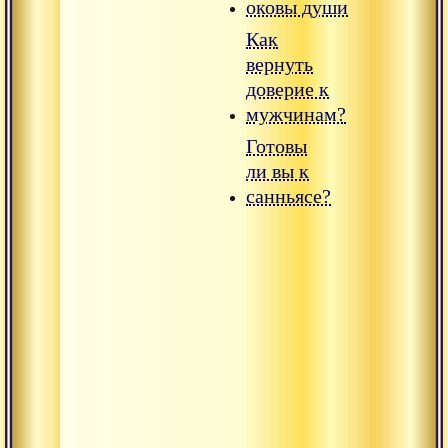
оковы души
Как
вернуть
доверие к
мужчинам?
Готовы
ли вы к
санньясе?