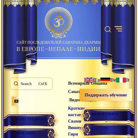
САЙТ ПОСЛЕДОВАТЕЛЕЙ САНАТАНА ДХАРМЫ
En
De
It
Всемирная Община
Search
K
Санатана Дхармы
Поддержать обучение
/
/
Видео лекции
Краткие
наставления
ВИДЕОГАЛЕРЕЯ
НАША ТРАДИЦИЯ
Свами
Вишнудевананда
МАГАЗИН
ПРАКТИКИ
Гири