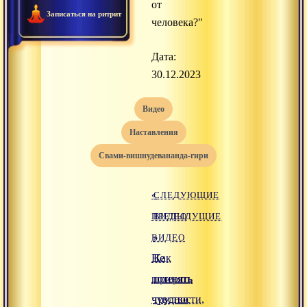
от
Записаться на ритрит
человека?"
Дата:
30.12.2023
видео
наставления
свами-вишнудевананда-гири
«
СЛЕДУЮЩИЕ
ПРЕДЫДУЩИЕ
ВИДЕО
ВИДЕО
»
Не
Как
потерять
принять
чувство
трудности,