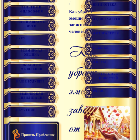
/
БИБЛИОТЕКА
РЕЛИГИЯ И
Как убрать
ФИЛОСОФИЯ
эмоциональную
АУДИОГАЛЕРЕЯ
НАШИ АШРАМЫ
зависимость от
ЙОГИ
человека?
ФОТОГАЛЕРЕЯ
ГУРУ
Как
ССЫЛКИ
ВСЕМИРНАЯ
ОБЩИНА
ФОРУМ
убрать
ЭКОЛОГИЯ
МЫШЛЕНИЯ
РАССЫЛКА
НОВОСТЕЙ
НАШЕ БУДУЩЕЕ
эмоциональную
РАДИО
ВЕДИЧЕСКАЯ
ЦИВИЛИЗАЦИЯ
зависимость
ОБУЧЕНИЕ
от
Принять Прибежище