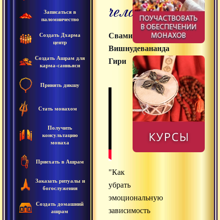
человека?
Записаться в
паломничество
Свами
Создать Дхарма
центр
Вишнудевананда
Создать Ашрам для
Гири
карма-санньяси
Принять дикшу
Стать монахом
Получить
консультацию
монаха
Приехать в Ашрам
"Как
Заказать ритуалы и
убрать
богослужения
эмоциональную
Создать домашний
зависимость
ашрам