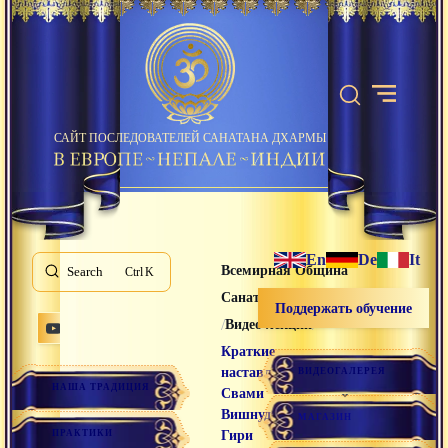
САЙТ ПОСЛЕДОВАТЕЛЕЙ САНАТАНА ДХАРМЫ
En
De
It
Всемирная Община
Search
K
Санатана Дхармы
Поддержать обучение
/
/
Видео лекции
Краткие
наставления
ВИДЕОГАЛЕРЕЯ
НАША ТРАДИЦИЯ
Свами
Вишнудевананда
МАГАЗИН
ПРАКТИКИ
Гири