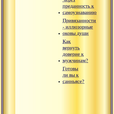
преданность к
самоузнаванию
Привязанности
- иллюзорные
оковы души
Как
вернуть
доверие к
мужчинам?
Готовы
ли вы к
санньясе?