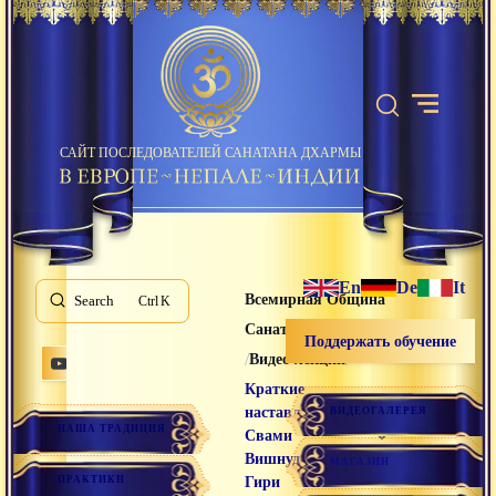
САЙТ ПОСЛЕДОВАТЕЛЕЙ САНАТАНА ДХАРМЫ
En
De
It
Всемирная Община
Search
K
Санатана Дхармы
Поддержать обучение
/
/
Видео лекции
Краткие
наставления
ВИДЕОГАЛЕРЕЯ
НАША ТРАДИЦИЯ
Свами
Вишнудевананда
МАГАЗИН
ПРАКТИКИ
Гири