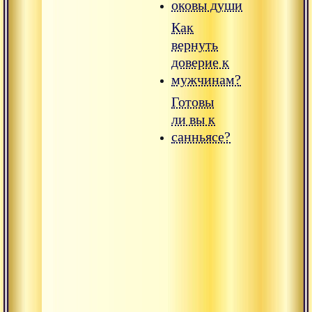
оковы души
Как
вернуть
доверие к
мужчинам?
Готовы
ли вы к
санньясе?