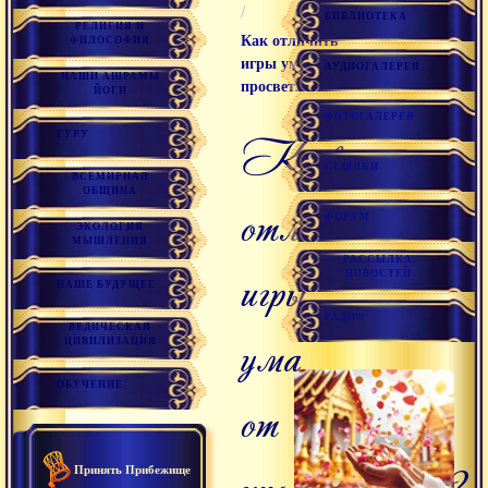
/
БИБЛИОТЕКА
РЕЛИГИЯ И
Как отличить
ФИЛОСОФИЯ
игры ума от
АУДИОГАЛЕРЕЯ
НАШИ АШРАМЫ
просветления?
ЙОГИ
ФОТОГАЛЕРЕЯ
ГУРУ
Как
ССЫЛКИ
ВСЕМИРНАЯ
ОБЩИНА
отличить
ФОРУМ
ЭКОЛОГИЯ
МЫШЛЕНИЯ
РАССЫЛКА
игры
НОВОСТЕЙ
НАШЕ БУДУЩЕЕ
РАДИО
ВЕДИЧЕСКАЯ
ума
ЦИВИЛИЗАЦИЯ
ОБУЧЕНИЕ
от
просветления?
Принять Прибежище