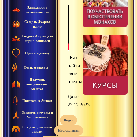
Записаться в
паломничество
Создать Дхарма
центр
Создать Ашрам для
карма-санньяси
Принять дикшу
"Как
найти
Стать монахом
свое
Получить
предназначение?"
консультацию
монаха
Дата:
Приехать в Ашрам
23.12.2023
Заказать ритуалы и
богослужения
видео
Создать домашний
наставления
ашрам