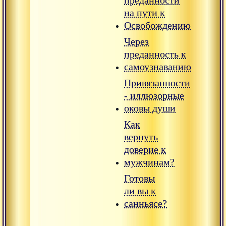
преданности
на пути к
Освобождению
Через
преданность к
самоузнаванию
Привязанности
- иллюзорные
оковы души
Как
вернуть
доверие к
мужчинам?
Готовы
ли вы к
санньясе?