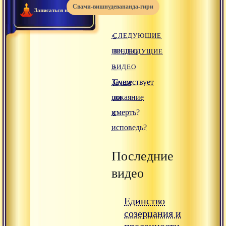
свами-вишнудевананда-гири
Записаться на ритрит
«
СЛЕДУЮЩИЕ
ПРЕДЫДУЩИЕ
ВИДЕО
ВИДЕО
»
Зачем
Существует
покаяние
ли
и
смерть?
исповедь?
Последние
видео
Единство
созерцания и