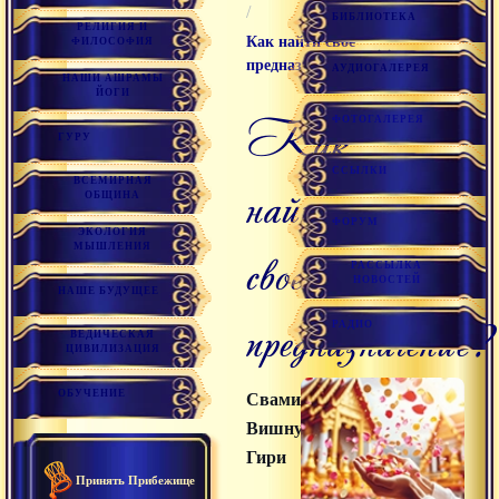
/
БИБЛИОТЕКА
РЕЛИГИЯ И
Как найти свое
ФИЛОСОФИЯ
предназначение?
АУДИОГАЛЕРЕЯ
НАШИ АШРАМЫ
ЙОГИ
Как
ФОТОГАЛЕРЕЯ
ГУРУ
ССЫЛКИ
ВСЕМИРНАЯ
найти
ОБЩИНА
ФОРУМ
ЭКОЛОГИЯ
МЫШЛЕНИЯ
свое
РАССЫЛКА
НОВОСТЕЙ
НАШЕ БУДУЩЕЕ
предназначение?
РАДИО
ВЕДИЧЕСКАЯ
ЦИВИЛИЗАЦИЯ
ОБУЧЕНИЕ
Свами
Вишнудевананда
Гири
Принять Прибежище