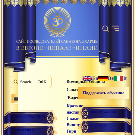
САЙТ ПОСЛЕДОВАТЕЛЕЙ САНАТАНА ДХАРМЫ
En
De
It
Всемирная Община
Search
K
Санатана Дхармы
Поддержать обучение
/
/
Видео лекции
Краткие
наставления
ВИДЕОГАЛЕРЕЯ
НАША ТРАДИЦИЯ
Свами
Вишнудевананда
МАГАЗИН
ПРАКТИКИ
Гири