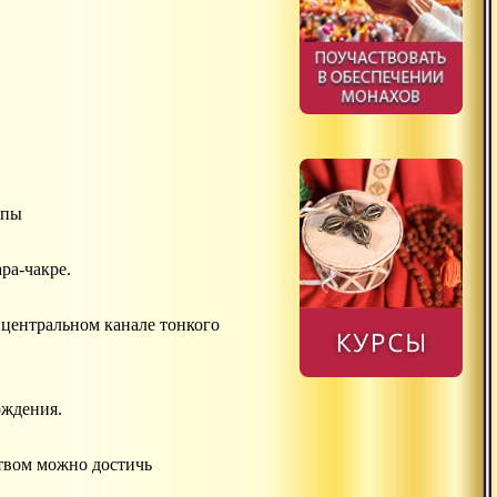
ипы
ра-чакре.
 центральном канале тонкого
ождения.
ством можно достичь