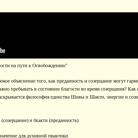
ности на пути к Освобождению"
бокое объяснение того, как преданность и созерцание могут гар
ажно пребывать в состоянии благости во время созерцания? Как 
аскрывается философия единства Шивы и Шакти, энергии и созн
(созерцание) и бхакти (преданность)
 значение для духовной практики