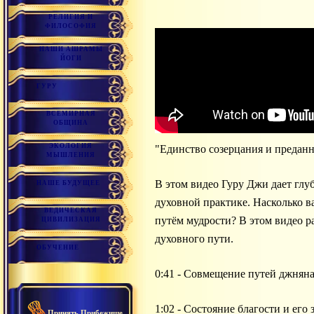
РЕЛИГИЯ И
ФИЛОСОФИЯ
НАШИ АШРАМЫ
ЙОГИ
ГУРУ
ВСЕМИРНАЯ
ОБЩИНА
ЭКОЛОГИЯ
"Единство созерцания и предан
МЫШЛЕНИЯ
В этом видео Гуру Джи дает глу
НАШЕ БУДУЩЕЕ
духовной практике. Насколько в
ВЕДИЧЕСКАЯ
путём мудрости? В этом видео р
ЦИВИЛИЗАЦИЯ
духовного пути.
ОБУЧЕНИЕ
0:41 - Совмещение путей джняна 
1:02 - Состояние благости и его
Принять Прибежище