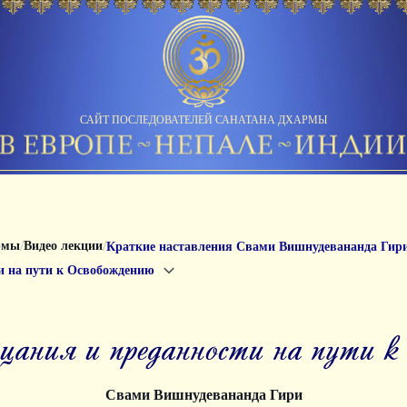
САЙТ ПОСЛЕДОВАТЕЛЕЙ САНАТАНА ДХАРМЫ
/
/
рмы
Видео лекции
Краткие наставления Свами Вишнудевананда Гир
и на пути к Освобождению
ерцания и преданности на пути
Свами Вишнудевананда Гири