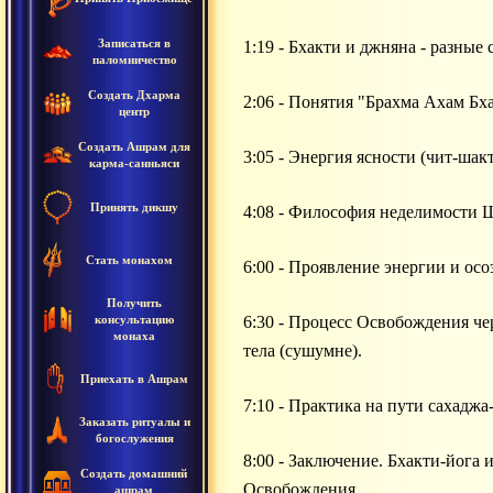
Записаться в
1:19 - Бхакти и джняна - разные
паломничество
Создать Дхарма
2:06 - Понятия "Брахма Ахам Бх
центр
Создать Ашрам для
3:05 - Энергия ясности (чит-шак
карма-санньяси
Принять дикшу
4:08 - Философия неделимости 
Стать монахом
6:00 - Проявление энергии и осо
Получить
консультацию
6:30 - Процесс Освобождения че
монаха
тела (сушумне).
Приехать в Ашрам
7:10 - Практика на пути сахадж
Заказать ритуалы и
богослужения
8:00 - Заключение. Бхакти-йога
Создать домашний
Освобождения.
ашрам