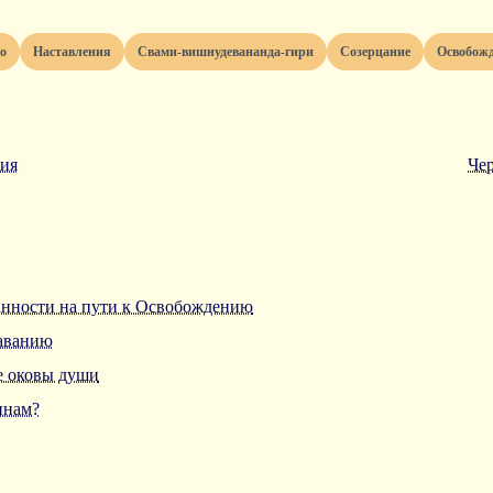
ео
наставления
свами-вишнудевананда-гири
созерцание
освобож
ния
Чер
анности на пути к Освобождению
наванию
е оковы души
инам?