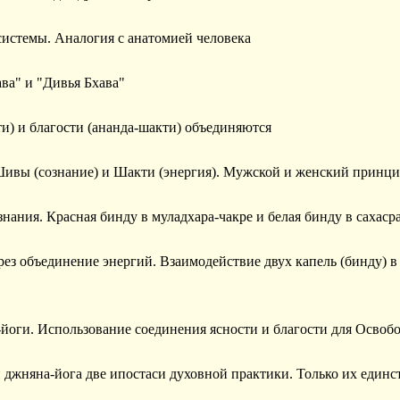
 системы. Аналогия с анатомией человека
ава" и "Дивья Бхава"
ти) и благости (ананда-шакти) объединяются
Шивы (сознание) и Шакти (энергия). Мужской и женский принц
знания. Красная бинду в муладхара-чакре и белая бинду в сахасра
рез объединение энергий. Взаимодействие двух капель (бинду) в
а-йоги. Использование соединения ясности и благости для Освоб
 и джняна-йога две ипостаси духовной практики. Только их един