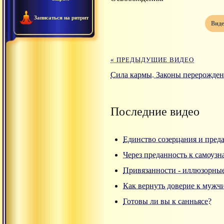
Записаться на ритрит
вид
« ПРЕДЫДУЩИЕ ВИДЕО
Сила кармы. Законы перерожде
Последние видео
Единство созерцания и пред
Через преданность к самоуз
Привязанности - иллюзорны
Как вернуть доверие к мужч
Готовы ли вы к санньясе?