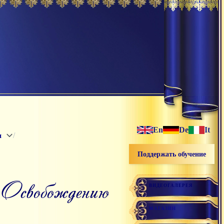
En
De
It
/
и
Поддержать обучение
 к Освобождению
ВИДЕОГАЛЕРЕЯ
МАГАЗИН