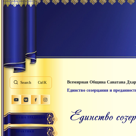
Всемирная Община Санатана Дха
Search
K
Единство созерцания и преданност
Единство соз
НАША ТРАДИЦИЯ
ПРАКТИКИ