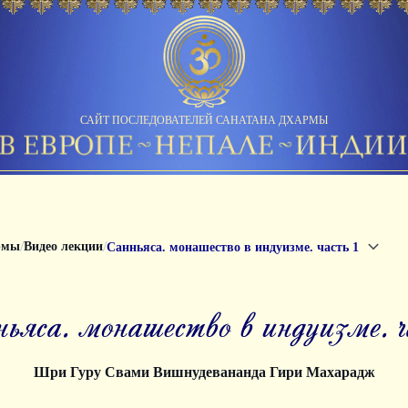
САЙТ ПОСЛЕДОВАТЕЛЕЙ САНАТАНА ДХАРМЫ
/
/
рмы
Видео лекции
Санньяса. монашество в индуизме. часть 1
нньяса. монашество в индуизме. ч
Шри Гуру Свами Вишнудевананда Гири Махарадж