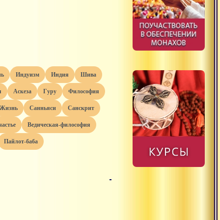
нь
индуизм
индия
шива
я
аскеза
гуру
философия
жизнь
санньяси
санскрит
счастье
ведическая-философия
пайлот-баба