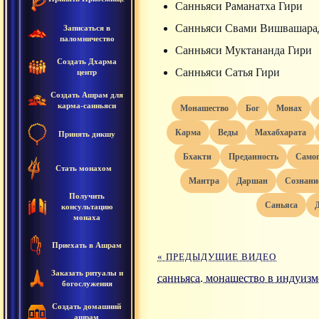
Санньяси Раманатха Гири
Санньяси Свами Вишвашара
Записаться в
паломничество
Санньяси Муктананда Гири
Создать Дхарма
Санньяси Сатья Гири
центр
Создать Ашрам для
карма-санньяси
монашество
бог
монах
карма
веды
махабхарата
Принять дикшу
бхакти
преданность
само
Стать монахом
мантра
даршан
сознани
Получить
саньяса
консультацию
монаха
Приехать в Ашрам
« ПРЕДЫДУЩИЕ ВИДЕО
Заказать ритуалы и
санньяса. монашество в индуизме
богослужения
Создать домашний
ашрам