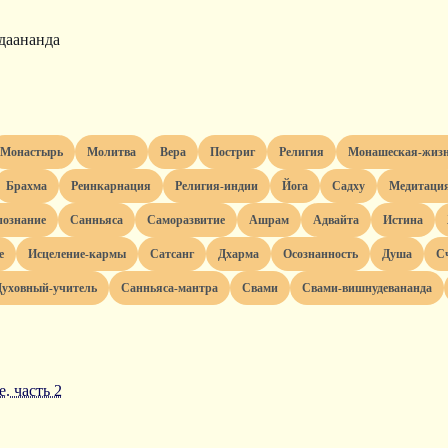
даананда
монастырь
молитва
вера
постриг
религия
монашеская-жиз
брахма
реинкарнация
религия-индии
йога
садху
медитаци
познание
санньяса
саморазвитие
ашрам
адвайта
истина
е
исцеление-кармы
сатсанг
дхарма
осознанность
душа
духовный-учитель
санньяса-мантра
свами
свами-вишнудевананда
. часть 2