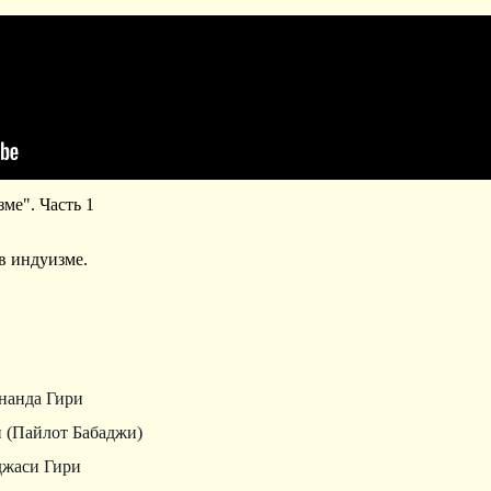
ме". Часть 1
в индуизме.
нанда Гири
 (Пайлот Бабаджи)
джаси Гири