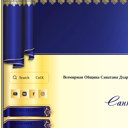
Всемирная Община Санатана Дха
Search
K
са
НАША ТРАДИЦИЯ
ПРАКТИКИ