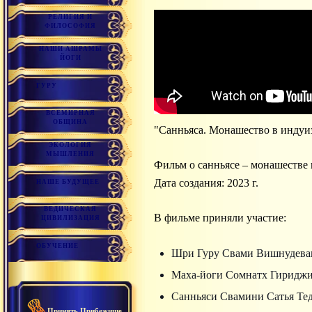
РЕЛИГИЯ И
ФИЛОСОФИЯ
НАШИ АШРАМЫ
ЙОГИ
ГУРУ
ВСЕМИРНАЯ
ОБЩИНА
"Санньяса. Монашество в индуиз
ЭКОЛОГИЯ
МЫШЛЕНИЯ
Фильм о санньясе – монашестве 
Дата создания: 2023 г.
НАШЕ БУДУЩЕЕ
ВЕДИЧЕСКАЯ
В фильме приняли участие:
ЦИВИЛИЗАЦИЯ
ОБУЧЕНИЕ
Шри Гуру Свами Вишнудева
Маха-йоги Сомнатх Гириджи
Санньяси Свамини Сатья Те
Принять Прибежище