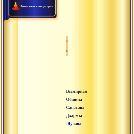
соединения
Записаться на ритрит
сознания
и
праны.
Санатана дхарма
Йога
Всемирная
Община
Санатана
Дхармы
/
Яувана