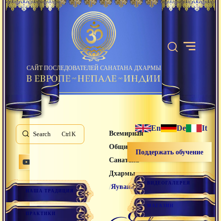
САЙТ ПОСЛЕДОВАТЕЛЕЙ САНАТАНА ДХАРМЫ
En
De
It
Всемирная
Search
K
Община
Поддержать обучение
Санатана
Дхармы
ВИДЕОГАЛЕРЕЯ
/
Яувана
НАША ТРАДИЦИЯ
МАГАЗИН
яувана
ПРАКТИКИ