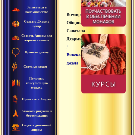
Записаться в
паломничество
Всемирная
Создать Дхарма
Община
центр
Санатана
Создать Ашрам для
Дхармы
карма-санньяси
/
Принять дикшу
Вивека-
джала
Стать монахом
Получить
консультацию
монаха
Приехать в Ашрам
Заказать ритуалы и
богослужения
Создать домашний
ашрам