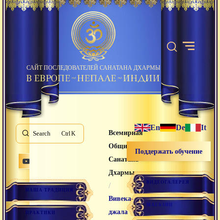
САЙТ ПОСЛЕДОВАТЕЛЕЙ САНАТАНА ДХАРМЫ
En
De
It
Всемирная
Search
K
Община
Поддержать обучение
Санатана
Дхармы
ВИДЕОГАЛЕРЕЯ
/
НАША ТРАДИЦИЯ
Вивека-
МАГАЗИН
джала
ПРАКТИКИ