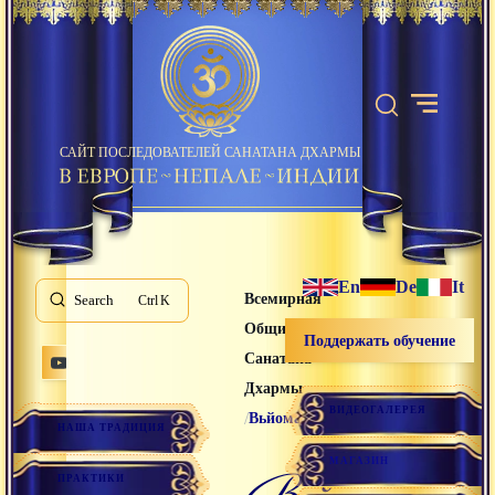
САЙТ ПОСЛЕДОВАТЕЛЕЙ САНАТАНА ДХАРМЫ
En
De
It
Всемирная
Search
K
Община
Поддержать обучение
Санатана
Дхармы
ВИДЕОГАЛЕРЕЯ
/
Вьйома
НАША ТРАДИЦИЯ
МАГАЗИН
вьйома
ПРАКТИКИ