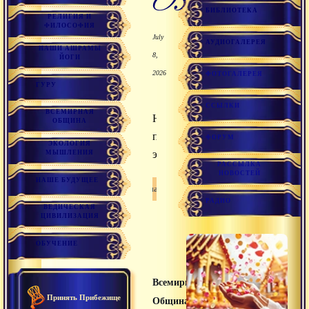
БИБЛИОТЕКА
РЕЛИГИЯ И
ФИЛОСОФИЯ
July
АУДИОГАЛЕРЕЯ
НАШИ АШРАМЫ
8,
ЙОГИ
2026
ФОТОГАЛЕРЕЯ
ГУРУ
ССЫЛКИ
ВСЕМИРНАЯ
Небо,
ОБЩИНА
пространство,
ФОРУМ
ЭКОЛОГИЯ
эфир.
МЫШЛЕНИЯ
РАССЫЛКА
НОВОСТЕЙ
НАШЕ БУДУЩЕЕ
Санатана дхарма
РАДИО
ВЕДИЧЕСКАЯ
ЦИВИЛИЗАЦИЯ
ОБУЧЕНИЕ
Всемирная
Принять Прибежище
Община