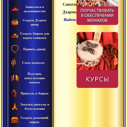
Санатана
Записаться в
паломничество
Дхармы
/
Вьйома
Создать Дхарма
центр
Создать Ашрам для
карма-санньяси
Принять дикшу
Стать монахом
Получить
консультацию
монаха
Приехать в Ашрам
Заказать ритуалы и
богослужения
Создать домашний
ашрам