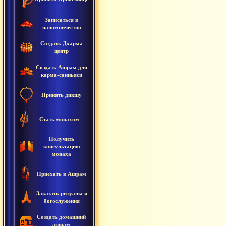
Записаться в
паломничество
Создать Дхарма
центр
Создать Ашрам для
карма-санньяси
Принять дикшу
Стать монахом
Получить
консультацию
монаха
Приехать в Ашрам
Заказать ритуалы и
богослужения
Создать домашний
ашрам