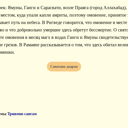
 местом, куда упали капли амриты, поэтому омовение, принятое 
вает путь на небеса. В Ригведе говорится, что омовение в месте
во и что добровольно умершие здесь обретут бессмертие. О свят
ате омовения в месяц магх в водах Ганги и Ямуны свидетельству
 грехов. В Рамаяне рассказывается о том, что здесь обитал вел
омники.
Санатана дхарма
/
рмы
Тривени-сангам