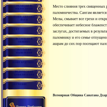
Место слияния трех священных рек: Ямуны, Ганги и Сарасвати, возле Праяга (город Аллахабад), является величайшим местом
РЕЛИГИЯ И
ФИЛОСОФИЯ
паломничества. Сангам является
НАШИ АШРАМЫ
Мелы, смывает все грехи и откры
ЙОГИ
обеспечивает небесное блаженст
ГУРУ
заслугах, достигаемых в результ
паломнику и его семье отпущение
ВСЕМИРНАЯ
ОБЩИНА
ашрам до сих пор посещают пал
ЭКОЛОГИЯ
МЫШЛЕНИЯ
НАШЕ БУДУЩЕЕ
ВЕДИЧЕСКАЯ
ЦИВИЛИЗАЦИЯ
ОБУЧЕНИЕ
Всемирная Община Санатана Дха
Принять Прибежище