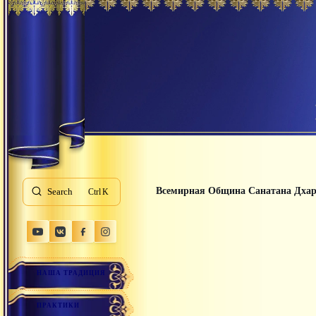
Всемирная Община Санатана Дха
Search
K
НАША ТРАДИЦИЯ
ПРАКТИКИ