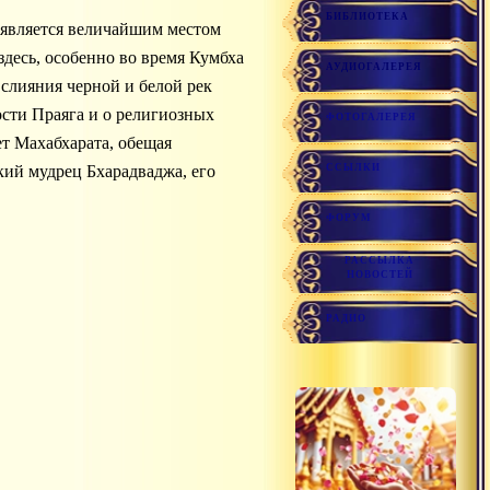
БИБЛИОТЕКА
здесь, особенно во время Кумбха
АУДИОГАЛЕРЕЯ
 слияния черной и белой рек
ости Праяга и о религиозных
ФОТОГАЛЕРЕЯ
ет Махабхарата, обещая
ССЫЛКИ
икий мудрец Бхарадваджа, его
ФОРУМ
РАССЫЛКА
НОВОСТЕЙ
РАДИО