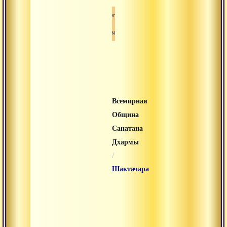
Тантра
Шиваизм
Всемирная
Община
Санатана
Дхармы
/
Шактачара