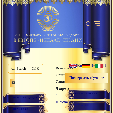
САЙТ ПОСЛЕДОВАТЕЛЕЙ САНАТАНА ДХАРМЫ
En
De
It
Всемирная
Search
K
Община
Поддержать обучение
Санатана
Дхармы
ВИДЕОГАЛЕРЕЯ
/
НАША ТРАДИЦИЯ
Шактачара
МАГАЗИН
ПРАКТИКИ