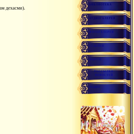
БИБЛИОТЕКА
ам дехасми).
АУДИОГАЛЕРЕЯ
ФОТОГАЛЕРЕЯ
ССЫЛКИ
ФОРУМ
РАССЫЛКА
НОВОСТЕЙ
РАДИО