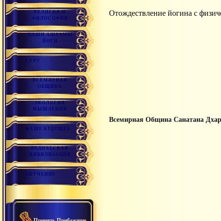
Отождествление йогина с физиче
РЕЛИГИЯ И
ФИЛОСОФИЯ
НАШИ АШРАМЫ
ЙОГИ
ГУРУ
ВСЕМИРНАЯ
ОБЩИНА
ЭКОЛОГИЯ
МЫШЛЕНИЯ
Всемирная Община Санатана Дха
НАШЕ БУДУЩЕЕ
ВЕДИЧЕСКАЯ
ЦИВИЛИЗАЦИЯ
ОБУЧЕНИЕ
Принять Прибежище