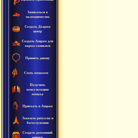
Записаться в
паломничество
Создать Дхарма
центр
Создать Ашрам для
карма-санньяси
Принять дикшу
Стать монахом
Получить
консультацию
монаха
Приехать в Ашрам
Заказать ритуалы и
богослужения
Создать домашний
ашрам