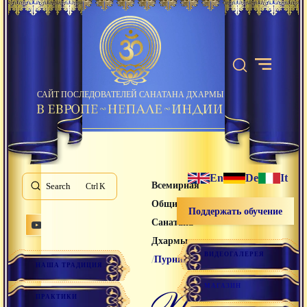
САЙТ ПОСЛЕДОВАТЕЛЕЙ САНАТАНА ДХАРМЫ
En
De
It
Всемирная
Search
K
Община
Поддержать обучение
Санатана
Дхармы
ВИДЕОГАЛЕРЕЯ
/
Пурнима
НАША ТРАДИЦИЯ
МАГАЗИН
пурнима
ПРАКТИКИ