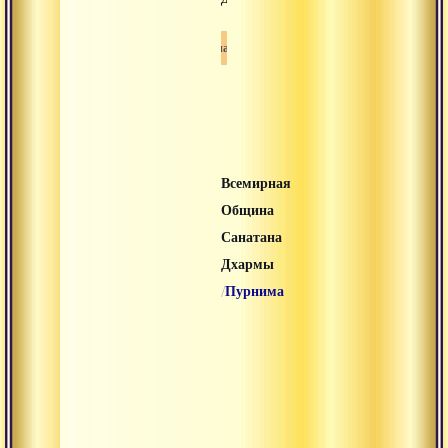
Санатана дхарма
Всемирная
Община
Санатана
Дхармы
/
Пурнима