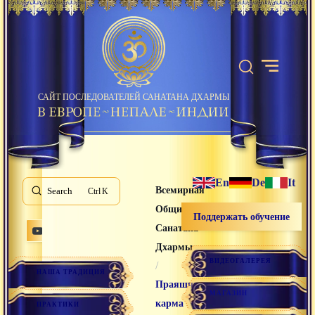
САЙТ ПОСЛЕДОВАТЕЛЕЙ САНАТАНА ДХАРМЫ
En
De
It
Всемирная
Search
K
Община
Поддержать обучение
Санатана
Дхармы
ВИДЕОГАЛЕРЕЯ
/
НАША ТРАДИЦИЯ
Праяшчитта-
МАГАЗИН
карма
ПРАКТИКИ