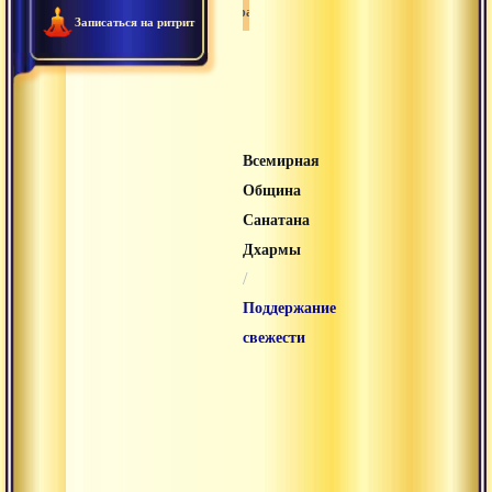
Ануттара-тантра
Записаться на ритрит
Всемирная
Община
Санатана
Дхармы
/
Поддержание
свежести