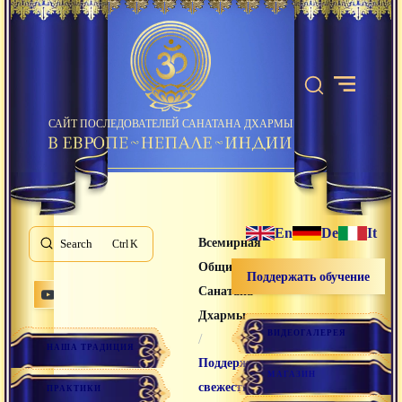
САЙТ ПОСЛЕДОВАТЕЛЕЙ САНАТАНА ДХАРМЫ
En
De
It
Всемирная
Search
K
Община
Поддержать обучение
Санатана
Дхармы
ВИДЕОГАЛЕРЕЯ
/
НАША ТРАДИЦИЯ
Поддержание
МАГАЗИН
свежести
ПРАКТИКИ