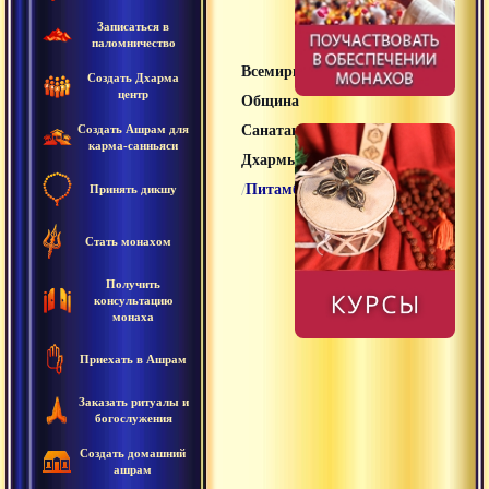
Записаться в
паломничество
Всемирная
Создать Дхарма
центр
Община
Создать Ашрам для
Санатана
карма-санньяси
Дхармы
/
Питамбар
Принять дикшу
Стать монахом
Получить
консультацию
монаха
Приехать в Ашрам
Заказать ритуалы и
богослужения
Создать домашний
ашрам