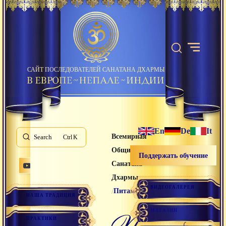
САЙТ ПОСЛЕДОВАТЕЛЕЙ САНАТАНА ДХАРМЫ
En
De
It
Всемирная
Search
K
Община
Поддержать обучение
Санатана
Дхармы
ВИДЕОГАЛЕРЕЯ
/
Питамбар
НАША ТРАДИЦИЯ
МАГАЗИН
питамбар
ПРАКТИКИ