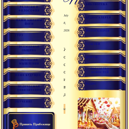
БИБЛИОТЕКА
РЕЛИГИЯ И
ФИЛОСОФИЯ
July
АУДИОГАЛЕРЕЯ
НАШИ АШРАМЫ
8,
ЙОГИ
2026
ФОТОГАЛЕРЕЯ
ГУРУ
ССЫЛКИ
ВСЕМИРНАЯ
Желтые
ОБЩИНА
одежды,
ФОРУМ
ЭКОЛОГИЯ
символ
МЫШЛЕНИЯ
РАССЫЛКА
отречения
НОВОСТЕЙ
НАШЕ БУДУЩЕЕ
и
РАДИО
высокой
ВЕДИЧЕСКАЯ
ЦИВИЛИЗАЦИЯ
духовности.
ОБУЧЕНИЕ
Санатана дхарма
Принять Прибежище