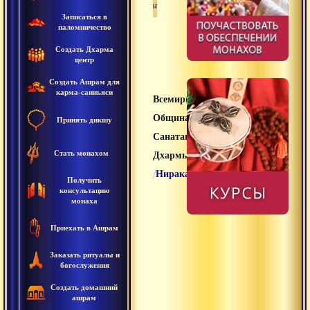
Санатана дхарма
Записаться в
паломничество
Создать Дхарма
центр
Создать Ашрам для
карма-санньяси
Всемирная
Община
Принять дикшу
Санатана
Стать монахом
Дхармы
/
Ниракара
Получить
консультацию
монаха
Приехать в Ашрам
Заказать ритуалы и
богослужения
Создать домашний
ашрам