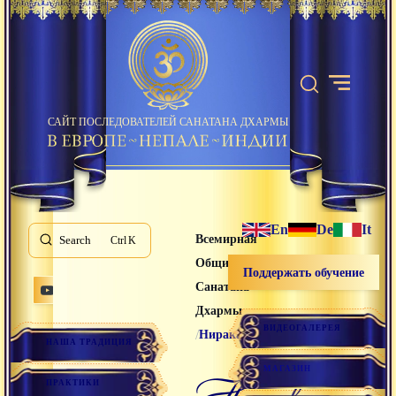
САЙТ ПОСЛЕДОВАТЕЛЕЙ САНАТАНА ДХАРМЫ
En
De
It
Всемирная
Search
K
Община
Поддержать обучение
Санатана
Дхармы
ВИДЕОГАЛЕРЕЯ
/
Ниракара
НАША ТРАДИЦИЯ
МАГАЗИН
ниракара
ПРАКТИКИ