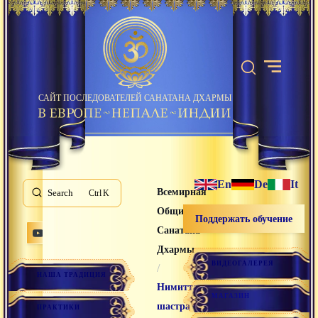
САЙТ ПОСЛЕДОВАТЕЛЕЙ САНАТАНА ДХАРМЫ
En
De
It
Всемирная
Search
K
Община
Поддержать обучение
Санатана
Дхармы
ВИДЕОГАЛЕРЕЯ
/
НАША ТРАДИЦИЯ
Нимитта-
МАГАЗИН
шастра
ПРАКТИКИ