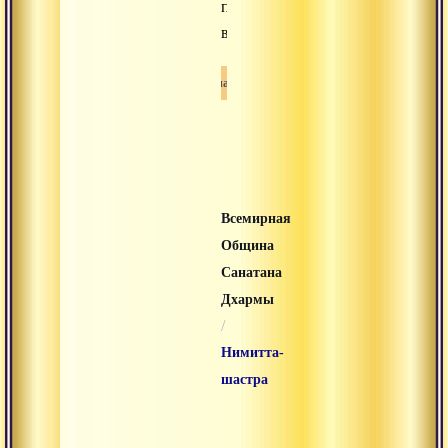
посылает
вселенная.
Санатана дхарма
Всемирная
Община
Санатана
Дхармы
/
Нимитта-
шастра