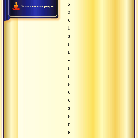
характер
Записаться на ритрит
этого
события.
Главная
задача
нимитта-
шастры
-
научить
правильно
и
осознанно
считывать
знаки
и
приметы,
которые