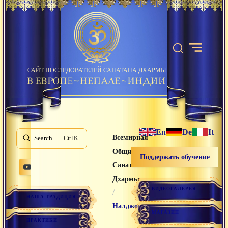
САЙТ ПОСЛЕДОВАТЕЛЕЙ САНАТАНА ДХАРМЫ
En
De
It
Всемирная
Search
K
Община
Поддержать обучение
Санатана
Дхармы
ВИДЕОГАЛЕРЕЯ
/
НАША ТРАДИЦИЯ
Налджорпа
МАГАЗИН
ПРАКТИКИ