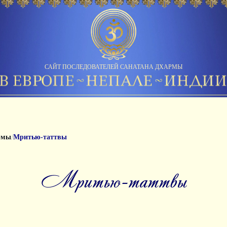
САЙТ ПОСЛЕДОВАТЕЛЕЙ САНАТАНА ДХАРМЫ
/
рмы
Мритью-таттвы
мритью-таттвы