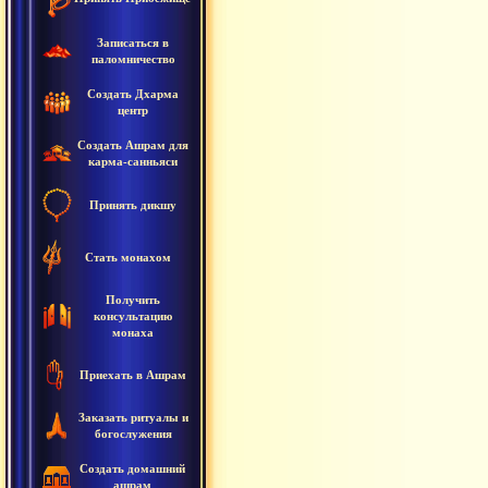
Записаться в
паломничество
Создать Дхарма
центр
Создать Ашрам для
карма-санньяси
Принять дикшу
Стать монахом
Получить
консультацию
монаха
Приехать в Ашрам
Заказать ритуалы и
богослужения
Создать домашний
ашрам