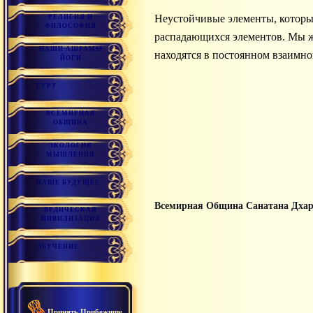
Неустойчивые элементы, которые разрушаются. «Наши физические тела состоят из мритью-таттв, из неустойчивых,
РЕЛИГИЯ И
ФИЛОСОФИЯ
распадающихся элементов. Мы жи
НАШИ АШРАМЫ
находятся в постоянном взаимно
ЙОГИ
ГУРУ
ВСЕМИРНАЯ
ОБЩИНА
ЭКОЛОГИЯ
МЫШЛЕНИЯ
НАШЕ БУДУЩЕЕ
Всемирная Община Санатана Дха
ВЕДИЧЕСКАЯ
ЦИВИЛИЗАЦИЯ
ОБУЧЕНИЕ
Принять Прибежище