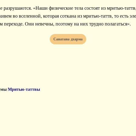
вем во вселенной, которая соткана из мритью-таттв, то есть эл
м переходе. Они невечны, поэтому на них трудно полагаться».
Санатана дхарма
/
рмы
Мритью-таттвы