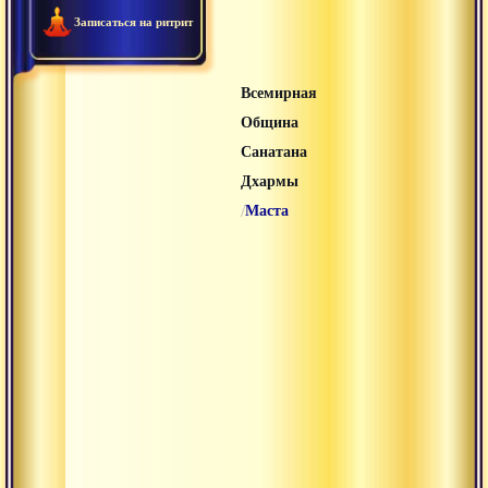
Записаться на ритрит
Всемирная
Община
Санатана
Дхармы
/
Маста