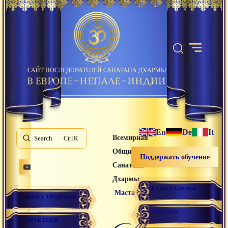
САЙТ ПОСЛЕДОВАТЕЛЕЙ САНАТАНА ДХАРМЫ
En
De
It
Всемирная
Search
K
Община
Поддержать обучение
Санатана
Дхармы
ВИДЕОГАЛЕРЕЯ
/
Маста
НАША ТРАДИЦИЯ
МАГАЗИН
маста
ПРАКТИКИ