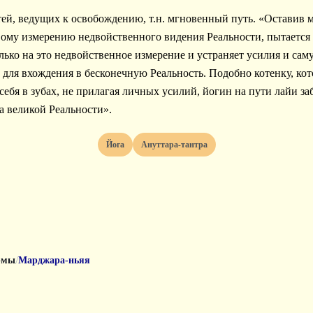
ей, ведущих к освобождению, т.н. мгновенный путь. «Оставив 
вому измерению недвойственного видения Реальности, пытается с
олько на это недвойственное измерение и устраняет усилия и сам
 для вхождения в бесконечную Реальность. Подобно котенку, ко
 себя в зубах, не прилагая личных усилий, йогин на пути лайи за
а великой Реальности».
Йога
Ануттара-тантра
/
рмы
Марджара-ньяя