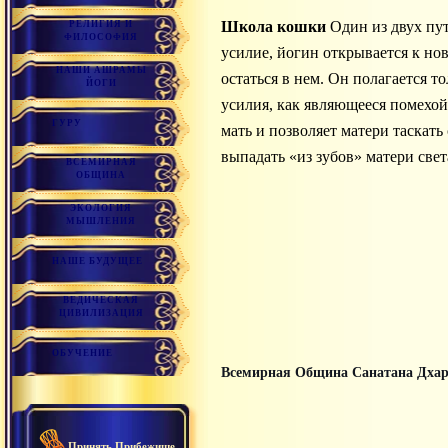
школа кошки
Один из двух пут
РЕЛИГИЯ И
ФИЛОСОФИЯ
усилие, йогин открывается к но
НАШИ АШРАМЫ
остаться в нем. Он полагается т
ЙОГИ
усилия, как являющееся помехой
ГУРУ
мать и позволяет матери таскать
выпадать «из зубов» матери свет
ВСЕМИРНАЯ
ОБЩИНА
ЭКОЛОГИЯ
МЫШЛЕНИЯ
НАШЕ БУДУЩЕЕ
ВЕДИЧЕСКАЯ
ЦИВИЛИЗАЦИЯ
ОБУЧЕНИЕ
Всемирная Община Санатана Дха
Принять Прибежище