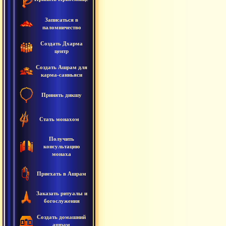
Записаться в
паломничество
Создать Дхарма
центр
Создать Ашрам для
карма-санньяси
Принять дикшу
Стать монахом
Получить
консультацию
монаха
Приехать в Ашрам
Заказать ритуалы и
богослужения
Создать домашний
ашрам