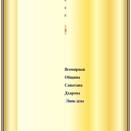
от
непонимания.
Буддизм
Всемирная
Община
Санатана
Дхармы
/
Линь цзы