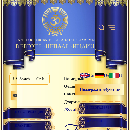
САЙТ ПОСЛЕДОВАТЕЛЕЙ САНАТАНА ДХАРМЫ
En
De
It
Всемирная
Search
K
Община
Поддержать обучение
Санатана
Дхармы
ВИДЕОГАЛЕРЕЯ
/
Кучитака
НАША ТРАДИЦИЯ
МАГАЗИН
кучитака
ПРАКТИКИ