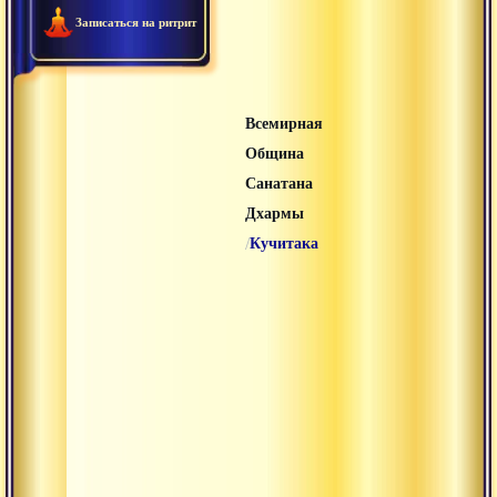
Записаться на ритрит
Всемирная
Община
Санатана
Дхармы
/
Кучитака