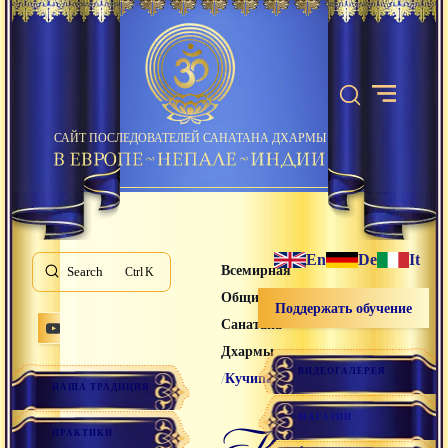
САЙТ ПОСЛЕДОВАТЕЛЕЙ САНАТАНА ДХАРМЫ
En
De
It
Всемирная
Search
K
Община
Поддержать обучение
Санатана
Дхармы
ВИДЕОГАЛЕРЕЯ
/
Кучипа
НАША ТРАДИЦИЯ
МАГАЗИН
кучипа
ПРАКТИКИ