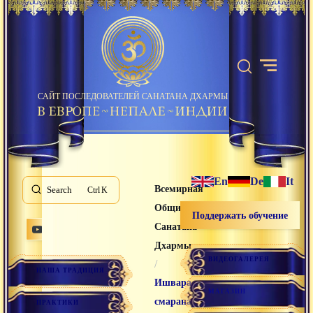
САЙТ ПОСЛЕДОВАТЕЛЕЙ САНАТАНА ДХАРМЫ
En
De
It
Всемирная
Search
K
Община
Поддержать обучение
Санатана
Дхармы
ВИДЕОГАЛЕРЕЯ
/
НАША ТРАДИЦИЯ
Ишвара-
МАГАЗИН
смарана
ПРАКТИКИ