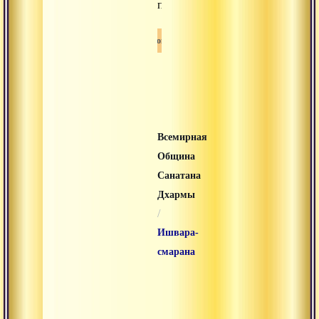
полнота)».
Йога
Всемирная
Община
Санатана
Дхармы
/
Ишвара-
смарана