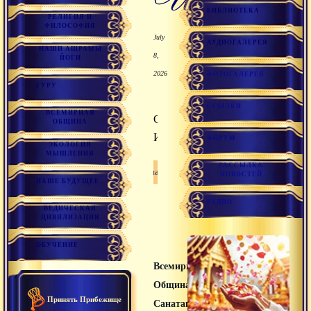
БИБЛИОТЕКА
РЕЛИГИЯ И
ФИЛОСОФИЯ
July
АУДИОГАЛЕРЕЯ
НАШИ АШРАМЫ
8,
ЙОГИ
2026
ФОТОГАЛЕРЕЯ
ГУРУ
ССЫЛКИ
ВСЕМИРНАЯ
Обитель
ОБЩИНА
Ишвары.
ФОРУМ
ЭКОЛОГИЯ
МЫШЛЕНИЯ
РАССЫЛКА
Санатана дхарма
НОВОСТЕЙ
НАШЕ БУДУЩЕЕ
РАДИО
ВЕДИЧЕСКАЯ
ЦИВИЛИЗАЦИЯ
ОБУЧЕНИЕ
Всемирная
Община
Принять Прибежище
Санатана