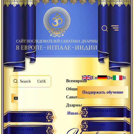
САЙТ ПОСЛЕДОВАТЕЛЕЙ САНАТАНА ДХАРМЫ
En
De
It
Всемирная
Search
K
Община
Поддержать обучение
Санатана
Дхармы
ВИДЕОГАЛЕРЕЯ
/
Ишавати
НАША ТРАДИЦИЯ
МАГАЗИН
ишавати
ПРАКТИКИ