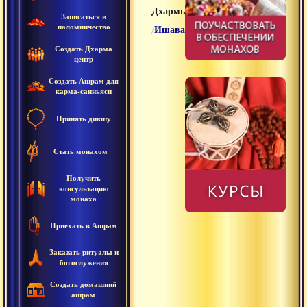
Дхармы
Записаться в
паломничество
/
Ишавати
Создать Дхарма
центр
Создать Ашрам для
карма-санньяси
Принять дикшу
Стать монахом
Получить
консультацию
монаха
Приехать в Ашрам
Заказать ритуалы и
богослужения
Создать домашний
ашрам