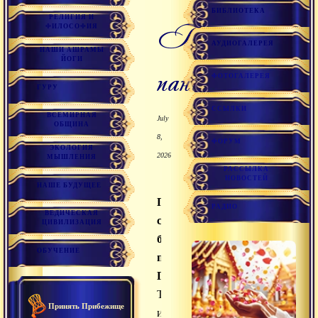
БИБЛИОТЕКА
РЕЛИГИЯ И
гуру
ФИЛОСОФИЯ
АУДИОГАЛЕРЕЯ
НАШИ АШРАМЫ
ЙОГИ
панчашика
ФОТОГАЛЕРЕЯ
ГУРУ
ССЫЛКИ
ВСЕМИРНАЯ
July
ОБЩИНА
8,
ФОРУМ
ЭКОЛОГИЯ
2026
МЫШЛЕНИЯ
РАССЫЛКА
НОВОСТЕЙ
НАШЕ БУДУЩЕЕ
Пятьдесят
РАДИО
ВЕДИЧЕСКАЯ
строф
ЦИВИЛИЗАЦИЯ
благочестивого
ОБУЧЕНИЕ
почитания
Гуру
Текст
Принять Прибежище
индийского