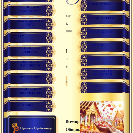
БИБЛИОТЕКА
РЕЛИГИЯ И
ФИЛОСОФИЯ
July
АУДИОГАЛЕРЕЯ
НАШИ АШРАМЫ
8,
ЙОГИ
2026
ФОТОГАЛЕРЕЯ
ГУРУ
ССЫЛКИ
ВСЕМИРНАЯ
Гордыня,
ОБЩИНА
эгоизм,
ФОРУМ
ЭКОЛОГИЯ
высокомерие.
МЫШЛЕНИЯ
РАССЫЛКА
НОВОСТЕЙ
НАШЕ БУДУЩЕЕ
Санатана дхарма
РАДИО
ВЕДИЧЕСКАЯ
ЦИВИЛИЗАЦИЯ
ОБУЧЕНИЕ
Всемирная
Принять Прибежище
Община