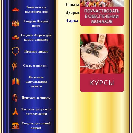
Санатана
Записаться в
паломничество
Дхармы
/
Гарва
Создать Дхарма
центр
Создать Ашрам для
карма-санньяси
Принять дикшу
Стать монахом
Получить
консультацию
монаха
Приехать в Ашрам
Заказать ритуалы и
богослужения
Создать домашний
ашрам