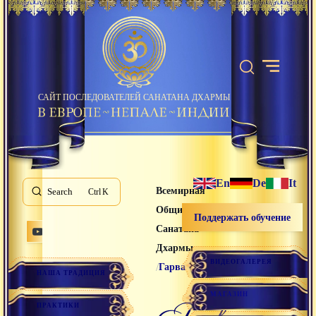
САЙТ ПОСЛЕДОВАТЕЛЕЙ САНАТАНА ДХАРМЫ
En
De
It
Всемирная
Search
K
Община
Поддержать обучение
Санатана
Дхармы
ВИДЕОГАЛЕРЕЯ
/
Гарва
НАША ТРАДИЦИЯ
МАГАЗИН
гарва
ПРАКТИКИ