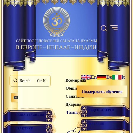
САЙТ ПОСЛЕДОВАТЕЛЕЙ САНАТАНА ДХАРМЫ
En
De
It
Всемирная
Search
K
Община
Поддержать обучение
Санатана
Дхармы
ВИДЕОГАЛЕРЕЯ
/
Гампопа
НАША ТРАДИЦИЯ
МАГАЗИН
гампопа
ПРАКТИКИ