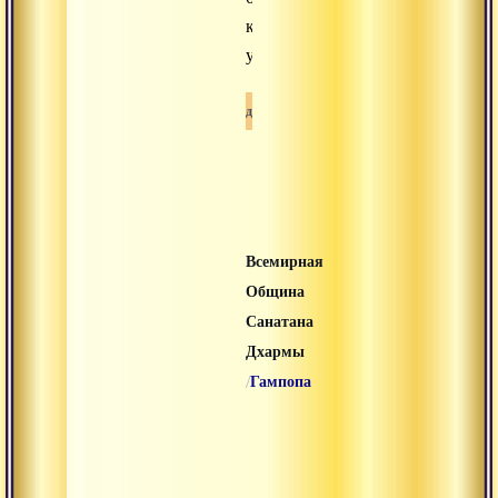
количество
учеников.
Буддизм
Всемирная
Община
Санатана
Дхармы
/
Гампопа