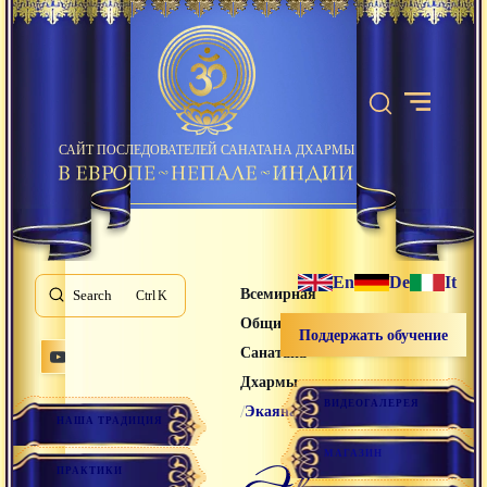
САЙТ ПОСЛЕДОВАТЕЛЕЙ САНАТАНА ДХАРМЫ
En
De
It
Всемирная
Search
K
Община
Поддержать обучение
Санатана
Дхармы
ВИДЕОГАЛЕРЕЯ
/
Экаяна
НАША ТРАДИЦИЯ
МАГАЗИН
экаяна
ПРАКТИКИ