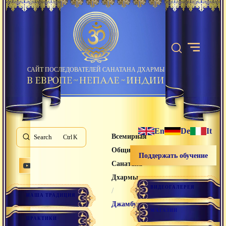
САЙТ ПОСЛЕДОВАТЕЛЕЙ САНАТАНА ДХАРМЫ
En
De
It
Всемирная
Search
K
Община
Поддержать обучение
Санатана
Дхармы
ВИДЕОГАЛЕРЕЯ
/
НАША ТРАДИЦИЯ
Джамбудвипа
МАГАЗИН
ПРАКТИКИ