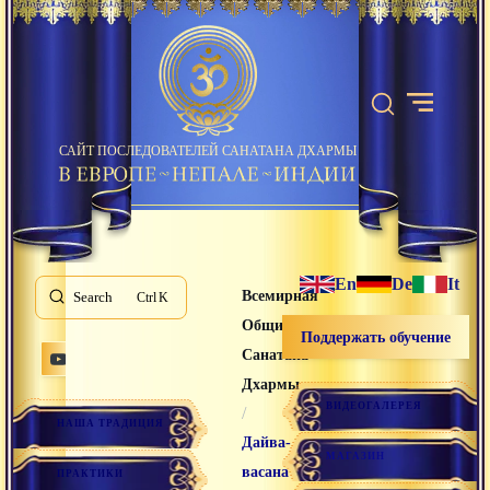
САЙТ ПОСЛЕДОВАТЕЛЕЙ САНАТАНА ДХАРМЫ
En
De
It
Всемирная
Search
K
Община
Поддержать обучение
Санатана
Дхармы
ВИДЕОГАЛЕРЕЯ
/
НАША ТРАДИЦИЯ
Дайва-
МАГАЗИН
васана
ПРАКТИКИ