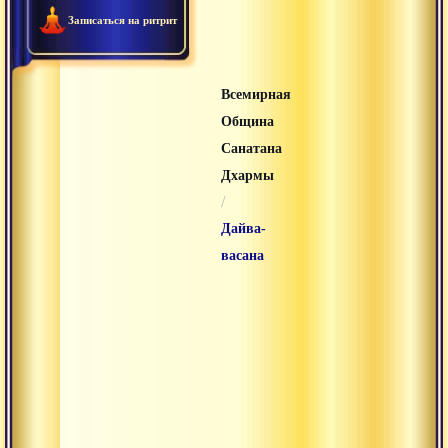
Записаться на ритрит
Всемирная
Община
Санатана
Дхармы
/
Дайва-
васана