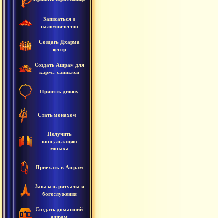
Записаться в
паломничество
Создать Дхарма
центр
Создать Ашрам для
карма-санньяси
Принять дикшу
Стать монахом
Получить
консультацию
монаха
Приехать в Ашрам
Заказать ритуалы и
богослужения
Создать домашний
ашрам