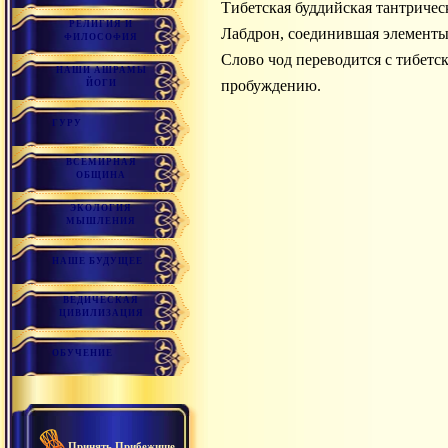
Тибетская буддийская тантрическая практика отсечения эгоизма. Основателем традиции чод является тибетская йогиня Мачиг
РЕЛИГИЯ И
Лабдрон, соединившая элементы
ФИЛОСОФИЯ
Слово чод переводится с тибетск
НАШИ АШРАМЫ
пробуждению.
ЙОГИ
ГУРУ
ВСЕМИРНАЯ
ОБЩИНА
ЭКОЛОГИЯ
МЫШЛЕНИЯ
НАШЕ БУДУЩЕЕ
ВЕДИЧЕСКАЯ
ЦИВИЛИЗАЦИЯ
ОБУЧЕНИЕ
Принять Прибежище