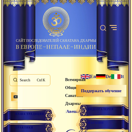
САЙТ ПОСЛЕДОВАТЕЛЕЙ САНАТАНА ДХАРМЫ
En
De
It
Всемирная
Search
K
Община
Поддержать обучение
Санатана
Дхармы
ВИДЕОГАЛЕРЕЯ
/
Авеша
НАША ТРАДИЦИЯ
МАГАЗИН
авеша
ПРАКТИКИ