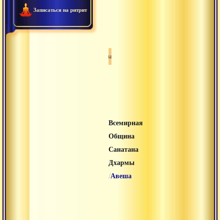
в
Записаться на ритрит
другие
тела.
Санатана дхарма
Всемирная
Община
Санатана
Дхармы
/
Авеша