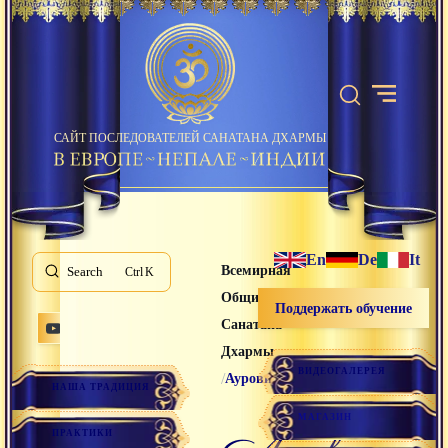
САЙТ ПОСЛЕДОВАТЕЛЕЙ САНАТАНА ДХАРМЫ
En
De
It
Всемирная
Search
K
Община
Поддержать обучение
Санатана
Дхармы
ВИДЕОГАЛЕРЕЯ
/
Ауровиль
НАША ТРАДИЦИЯ
МАГАЗИН
ауровиль
ПРАКТИКИ