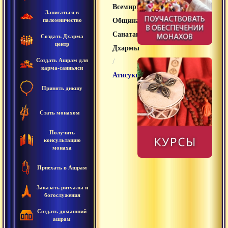
Всемирная
Записаться в
паломничество
Община
Санатана
Создать Дхарма
центр
Дхармы
Создать Ашрам для
/
карма-санньяси
Атисукшма
Принять дикшу
Стать монахом
Получить
консультацию
монаха
Приехать в Ашрам
Заказать ритуалы и
богослужения
Создать домашний
ашрам