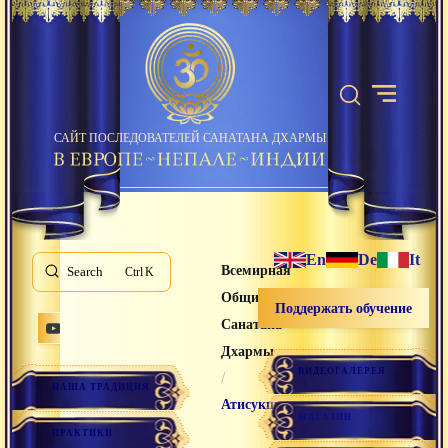
САЙТ ПОСЛЕДОВАТЕЛЕЙ САНАТАНА ДХАРМЫ
En
De
It
Всемирная
Search
K
Община
Поддержать обучение
Санатана
Дхармы
ВИДЕОГАЛЕРЕЯ
/
НАША ТРАДИЦИЯ
Атисукшма
МАГАЗИН
ПРАКТИКИ