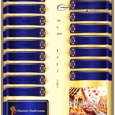
атисукшма
БИБЛИОТЕКА
РЕЛИГИЯ И
ФИЛОСОФИЯ
АУДИОГАЛЕРЕЯ
НАШИ АШРАМЫ
July
ЙОГИ
8,
ФОТОГАЛЕРЕЯ
ГУРУ
2026
ССЫЛКИ
ВСЕМИРНАЯ
ОБЩИНА
Необычайно
ФОРУМ
ЭКОЛОГИЯ
тонкий
МЫШЛЕНИЯ
РАССЫЛКА
(качество
НОВОСТЕЙ
НАШЕ БУДУЩЕЕ
Абсолюта).
РАДИО
ВЕДИЧЕСКАЯ
ЦИВИЛИЗАЦИЯ
Санатана дхарма
ОБУЧЕНИЕ
Принять Прибежище