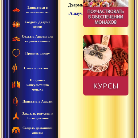
Дхармы
Записаться в
паломничество
/
Ашауча
Создать Дхарма
центр
Создать Ашрам для
карма-санньяси
Принять дикшу
Стать монахом
Получить
консультацию
монаха
Приехать в Ашрам
Заказать ритуалы и
богослужения
Создать домашний
ашрам