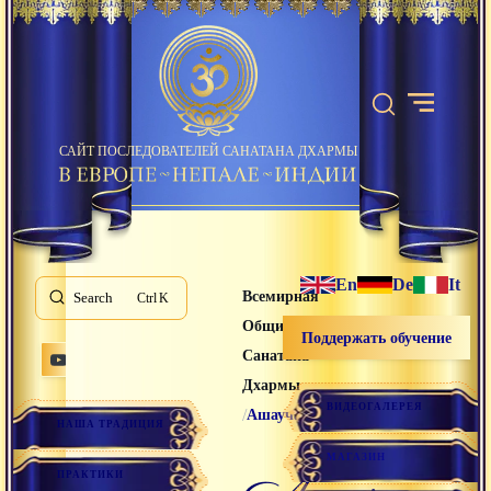
САЙТ ПОСЛЕДОВАТЕЛЕЙ САНАТАНА ДХАРМЫ
En
De
It
Всемирная
Search
K
Община
Поддержать обучение
Санатана
Дхармы
ВИДЕОГАЛЕРЕЯ
/
Ашауча
НАША ТРАДИЦИЯ
МАГАЗИН
ашауча
ПРАКТИКИ