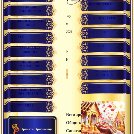
БИБЛИОТЕКА
РЕЛИГИЯ И
ФИЛОСОФИЯ
July
АУДИОГАЛЕРЕЯ
НАШИ АШРАМЫ
8,
ЙОГИ
2026
ФОТОГАЛЕРЕЯ
ГУРУ
ССЫЛКИ
ВСЕМИРНАЯ
Ритуальная
ОБЩИНА
нечистота.
ФОРУМ
ЭКОЛОГИЯ
МЫШЛЕНИЯ
РАССЫЛКА
Санатана дхарма
НОВОСТЕЙ
НАШЕ БУДУЩЕЕ
РАДИО
ВЕДИЧЕСКАЯ
ЦИВИЛИЗАЦИЯ
ОБУЧЕНИЕ
Всемирная
Община
Принять Прибежище
Санатана