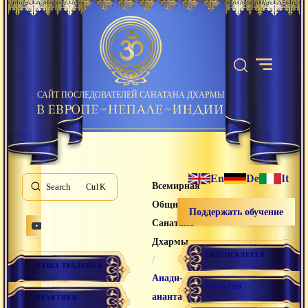
САЙТ ПОСЛЕДОВАТЕЛЕЙ САНАТАНА ДХАРМЫ
En
De
It
Всемирная
Search
K
Община
Поддержать обучение
Санатана
Дхармы
ВИДЕОГАЛЕРЕЯ
/
НАША ТРАДИЦИЯ
Анади-
МАГАЗИН
ананта
ПРАКТИКИ